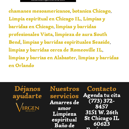
chamanes mesoamericanos
botanica Chicago
,
,
Limpia espiritual en Chicago IL
Limpias y
,
barridas en Chicago
limpias y barridas
,
profesionales Vista
limpieza de aura South
,
Bend
limpias y barridas espirituales Seaside
,
,
limpias y barridas cerca de Romeoville IL
,
limpias y barrias en Alabaster
limpias y barridas
,
en Orlando
Déjanos
Nuestros
Contacto
ayudarte
servicios
Agenda tu cita
(773) 372-
Amarres de
8457
amor
3151 W. 26th
Limpieza
St Chicago IL
espiritual
60623
Baño de