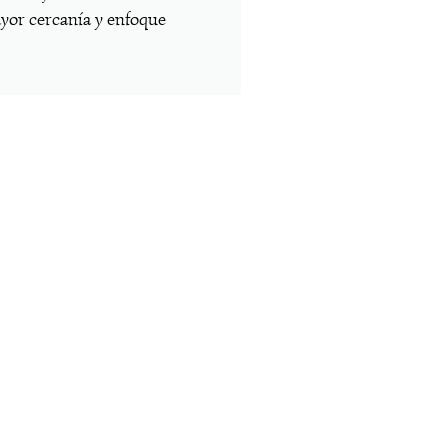
ayor cercanía y enfoque
prof