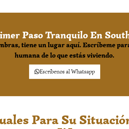
imer Paso Tranquilo En Sout
ombras, tiene un lugar aquí. Escríbeme para
humana de lo que estás viviendo.
Escríbenos al Whatsapp
tuales Para Su Situaci