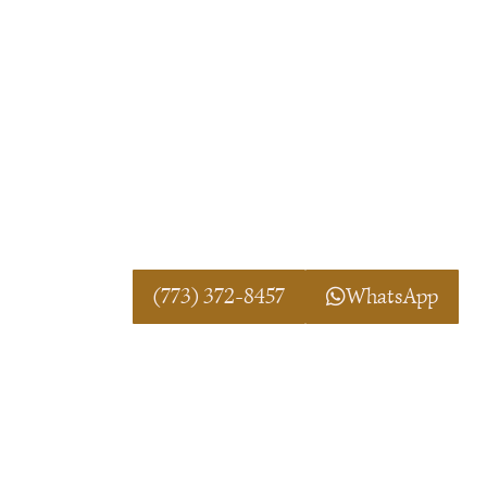
para apoyarte en la búsqueda de clarid
vida personal.
DIRECCIÓN:
South Bend, IN
Horario: Lunes a Domingo Abierto 24
¡LLAMANOS TOTALMENTE GRAT
POR WHATSAPP!
(773) 372-8457
WhatsApp