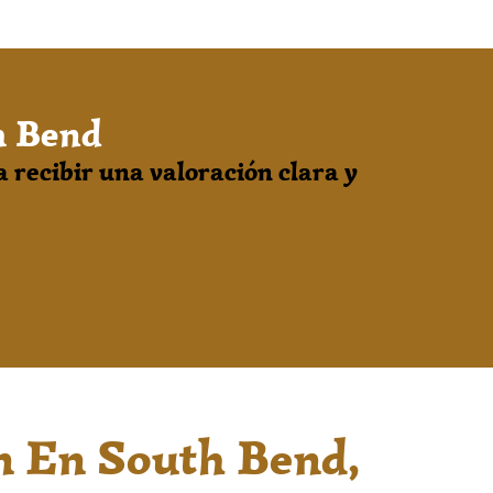
h Bend
 recibir una valoración clara y
ón En South Bend,