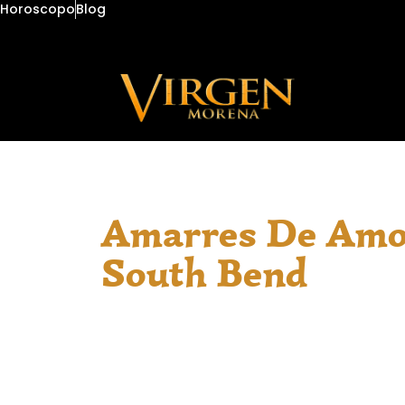
Horoscopo
Blog
Amarres De Amo
South Bend
En South Bend, donde las preocupacio
sentirse más pesadas, encuentras un e
Hablo español y ofrezco consultas espi
desde limpiezas energéticas hasta orie