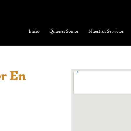
Inicio
Quienes Somos
Nuestros Servicios
r En
nes del corazón pueden
spacio de confianza.
rituales con respeto,
ntación con el tarot,