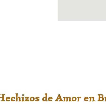
dalupe. Su servicio
con la Morenita™
para
tamente a distancia,
idad las 24 horas. Si
, contáctanos hoy.
Desde la escucha de tu
proceso con energía pos
limpiar bloqueos y faci
camino.
Hechizos de Amor en B