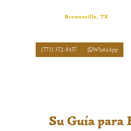
bajo la protección de la Virgen de Gua
El Método Amarres de Amor 
aplica
Brownsville, TX
personas en
, comple
con total confidencialidad y disponibil
buscas orientación espiritual discreta
(773) 372-8457
WhatsApp
Su Guía para 