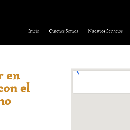
Inicio
Quienes Somos
Nuestros Servicios
r en
con el
no
 Chamán Maya con más
 la comunidad hispana
ritual personalizada