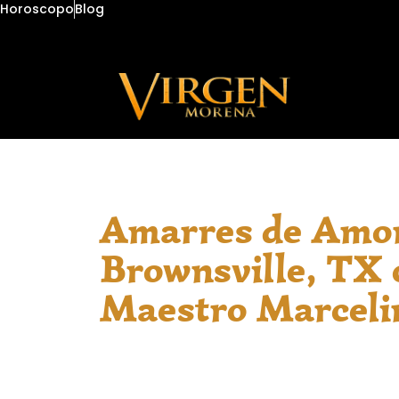
Horoscopo
Blog
Amarres de Amo
Brownsville, TX 
Maestro Marceli
El Maestro Marcelino, Especialista y
de 15 años de experiencia, acompaña a
del Valle del Río Grande con guía espi