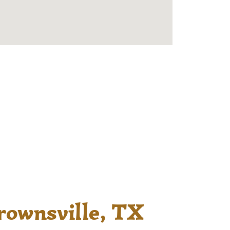
 historia personal, acompaño tu
itiva. Utilizo elementos rituales para
litar una renovación espiritual en tu
rownsville, TX