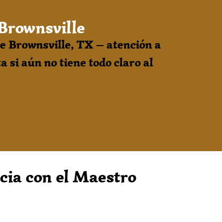
Brownsville
e Brownsville, TX — atención a
a si aún no tiene todo claro al
cia con el Maestro