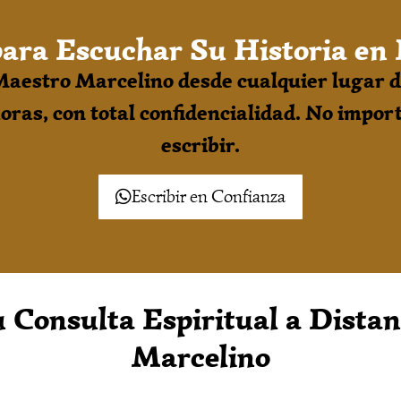
ara Escuchar Su Historia en 
Maestro Marcelino desde cualquier lugar d
horas, con total confidencialidad. No import
escribir.
Escribir en Confianza
Consulta Espiritual a Distan
Marcelino