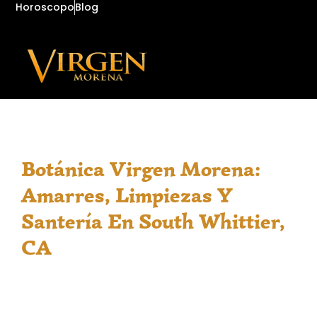
Horoscopo
Blog
Botánica Virgen Morena:
Amarres, Limpiezas Y
Santería En South Whittier,
CA
Botánica Virgen Morena ofrece a la comunidad
hispana de South Whittier, CA, servicios