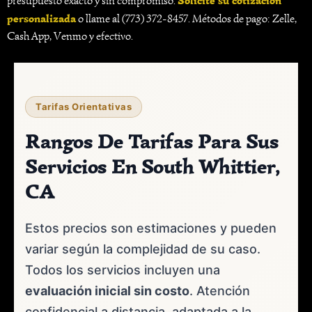
Solicite su cotización
presupuesto exacto y sin compromiso.
personalizada
o llame al (773) 372-8457. Métodos de pago: Zelle,
Cash App, Venmo y efectivo.
Tarifas Orientativas
Rangos De Tarifas Para Sus
Servicios En South Whittier,
CA
Estos precios son estimaciones y pueden
variar según la complejidad de su caso.
Todos los servicios incluyen una
evaluación inicial sin costo
. Atención
confidencial a distancia, adaptada a la