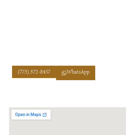
espirituales como amarres, limpiezas, santería y
tarot. El Maestro Marcelino, Especialista y
Chamán Maya, brinda orientación a distancia con
más de 15 años de experiencia bajo la protección
de la Virgen de Guadalupe. Consulta privada,
confidencial y sin compromiso. Llame al (773)
372-8457 o WhatsApp, disponible en español 24
horas.
(773) 372-8457
WhatsApp
El Método Amarres de Amor con la Morenita™