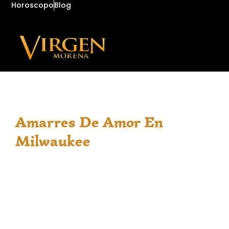
Horoscopo
Blog
Amarres De Amor En
Milwaukee
Cuando las dudas sobre el amor y las relaciones
personales pesan en el día a día, saber que hay
una guía espiritual cercana marca la diferencia.
En Milwaukee, WI, la comunidad hispana
encuentra en los Amarres De Amor En Milwaukee