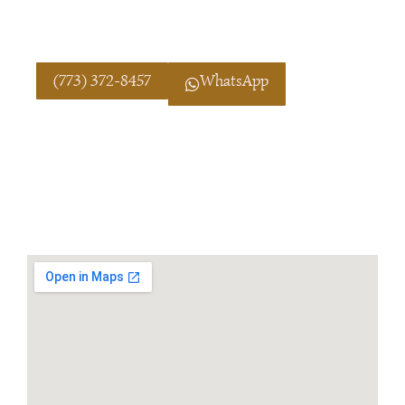
un camino de claridad y comprensión, sin juicios
y en su propio idioma.
(773) 372-8457
WhatsApp
Reconozco la confusión que puede surgir en el
día a día. Con respeto, acompaño tu proceso
interno, empleando elementos rituales para
liberar obstáculos y renovar tu energía personal.