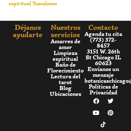
espiritual Tuscaloosa
Déjanos
Nuestros
Contacto
ayudarte
servicios
Agenda tu cita
(773) 372-
Amarres de
8457
amor
3151 W. 26th
Limpieza
St Chicago IL
espiritual
60623
Baño de
Envíanos un
Florecimiento
mensaje
Lectura del
botanicaschicago
tarot
Políticas de
Blog
Privacidad
Ubicaciones