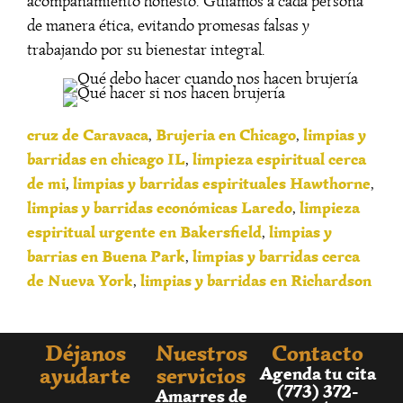
acompañamiento honesto. Guiamos a cada persona
de manera ética, evitando promesas falsas y
trabajando por su bienestar integral.
cruz de Caravaca
Brujeria en Chicago
limpias y
,
,
barridas en chicago IL
limpieza espiritual cerca
,
de mi
limpias y barridas espirituales Hawthorne
,
,
limpias y barridas económicas Laredo
limpieza
,
espiritual urgente en Bakersfield
limpias y
,
barrias en Buena Park
limpias y barridas cerca
,
de Nueva York
limpias y barridas en Richardson
,
Déjanos
Nuestros
Contacto
ayudarte
servicios
Agenda tu cita
(773) 372-
Amarres de