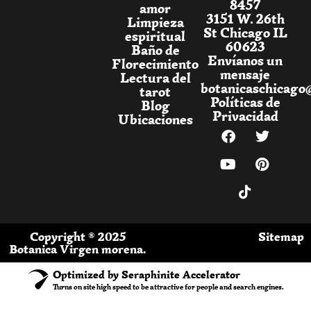
8457
amor
3151 W. 26th
Limpieza
St Chicago IL
espiritual
60623
Baño de
Envíanos un
Florecimiento
mensaje
Lectura del
botanicaschicago
tarot
Políticas de
Blog
Privacidad
Ubicaciones
Copyright ® 2025
Sitemap
Botanica Virgen morena.
Optimized by Seraphinite Accelerator
Turns on site high speed to be attractive for people and search engines.