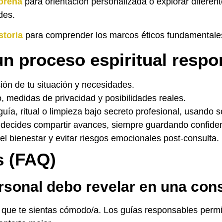
orena
para orientación personalizada o explorar diferen
des.
storia
para comprender los marcos éticos fundamentales 
n proceso espiritual respo
ión de tu situación y necesidades.
, medidas de privacidad y posibilidades reales.
uía, ritual o limpieza bajo secreto profesional, usando s
 decides compartir avances, siempre guardando confiden
 bienestar y evitar riesgos emocionales post-consulta.
s (FAQ)
sonal debo revelar en una consu
la que te sientas cómodo/a. Los guías responsables perm