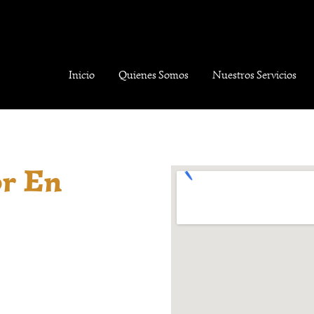
Inicio
Quienes Somos
Nuestros Servicios
r En
as dudas o la distancia
tas espirituales en
petuosa, para brindarte
 limpiezas energéticas y