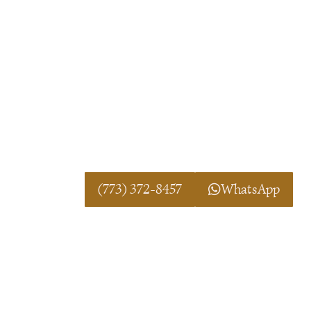
lecturas de tarot, buscan ayudarte a e
equilibrio en tu camino personal.
DIRECCIÓN:
Santa Rosa, CA
Horario: Lunes a Domingo Abierto 24
¡LLAMANOS TOTALMENTE GRAT
POR WHATSAPP!
(773) 372-8457
WhatsApp