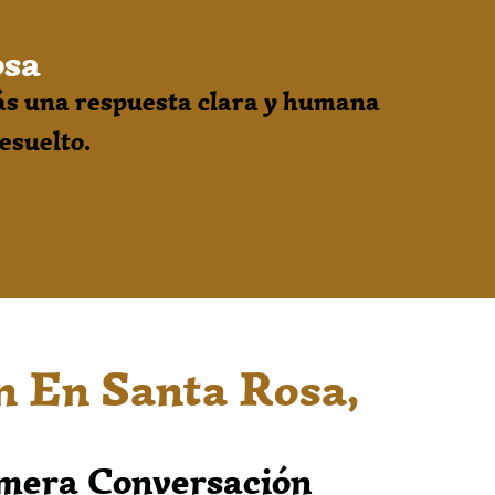
osa
ás una respuesta clara y humana
resuelto.
ón En Santa Rosa,
imera Conversación