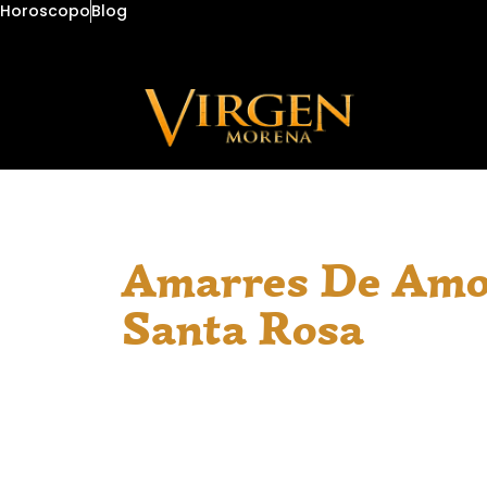
Horoscopo
Blog
Amarres De Amo
Santa Rosa
En Santa Rosa, comprendemos cuando l
afectan tu bienestar. Ofrecemos consul
español, con una escucha atenta y res
orientación. Nuestros servicios, como