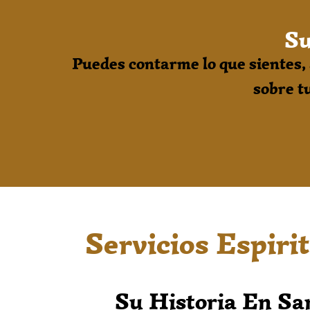
Su
Puedes contarme lo que sientes
sobre tu
Servicios Espiri
Su Historia En Sa