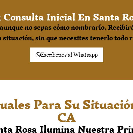
 Consulta Inicial En Santa R
, aunque no sepas cómo nombrarlo. Recibir
 situación, sin que necesites tenerlo todo 
Escríbenos al Whatsapp
tuales Para Su Situaci
CA
nta Rosa Ilumina Nuestra Pr