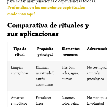
para evitar manipulaciones o dependencias tóxicas.
Profundiza en las conexiones espirituales
modernas aquí
.
Comparativa de rituales y
sus aplicaciones
Tipo de
Propósito
Elementos
Advertenci
ritual
principal
comunes
Limpias
Eliminar
Hierbas,
No reemplaz
energéticas
negatividad,
velas, agua,
atención
estrés
huevos
psicológica
acumulado
Amarres
Fortalecer
Listones,
No manipul
simbólicos
lazos
fotos, velas,
la voluntad