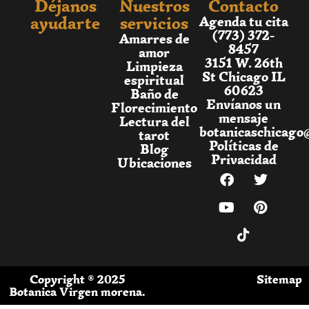
Déjanos
Nuestros
Contacto
ayudarte
servicios
Agenda tu cita
(773) 372-
Amarres de
8457
amor
3151 W. 26th
Limpieza
St Chicago IL
espiritual
60623
Baño de
Envíanos un
Florecimiento
mensaje
Lectura del
botanicaschicago
tarot
Políticas de
Blog
Privacidad
Ubicaciones
Copyright ® 2025
Sitemap
Botanica Virgen morena.