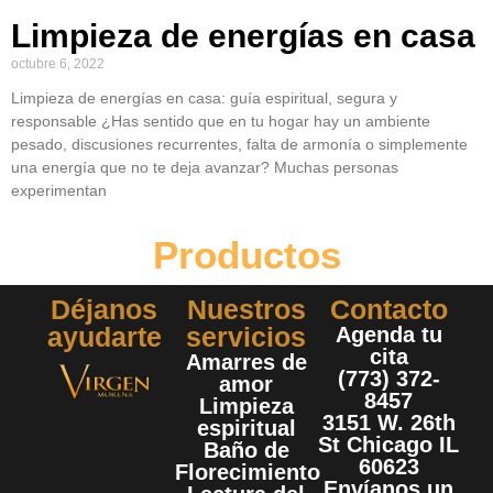
Limpieza de energías en casa
octubre 6, 2022
Limpieza de energías en casa: guía espiritual, segura y
responsable ¿Has sentido que en tu hogar hay un ambiente
pesado, discusiones recurrentes, falta de armonía o simplemente
una energía que no te deja avanzar? Muchas personas
experimentan
Productos
Déjanos
Nuestros
Contacto
ayudarte
servicios
Agenda tu
cita
Amarres de
(773) 372-
amor
8457
Limpieza
3151 W. 26th
espiritual
St Chicago IL
Baño de
60623
Florecimiento
Envíanos un