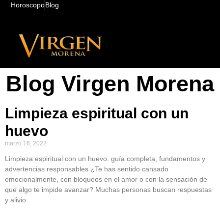
Horoscopo
Blog
Blog Virgen Morena
Limpieza espiritual con un
huevo
marzo 16, 2022
Limpieza espiritual con un huevo: guía completa, fundamentos y
advertencias responsables ¿Te has sentido cansado
emocionalmente, con bloqueos en el amor o con la sensación de
que algo te impide avanzar? Muchas personas buscan respuestas
y alivio