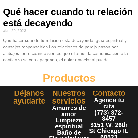
Qué hacer cuando tu relación
está decayendo
abril 20, 2023
Qué hacer cuando tu relación está decayendo: guía espiritual y
consejos responsables Las relaciones de pareja pasan por
altibajos, pero cuando sientes que el amor, la comunicación o la
confianza se van apagando, el dolor emocional puede
Productos
Déjanos
Nuestros
Contacto
ayudarte
servicios
Agenda tu
cita
Amarres de
(773) 372-
amor
8457
Limpieza
3151 W. 26th
espiritual
St Chicago IL
Baño de
60623