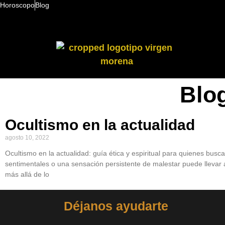
Horoscopo
Blog
Blo
Ocultismo en la actualidad
agosto 10, 2022
Ocultismo en la actualidad: guía ética y espiritual para quienes bus
sentimentales o una sensación persistente de malestar puede llevar
más allá de lo
Déjanos ayudarte