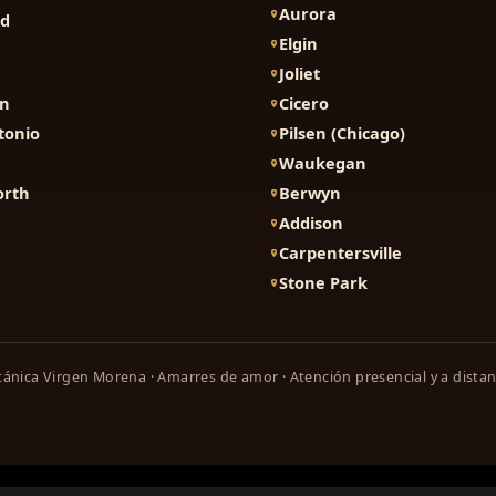
Aurora
nd
Elgin
Joliet
on
Cicero
tonio
Pilsen (Chicago)
Waukegan
orth
Berwyn
Addison
Carpentersville
Stone Park
ánica Virgen Morena · Amarres de amor · Atención presencial y a distan