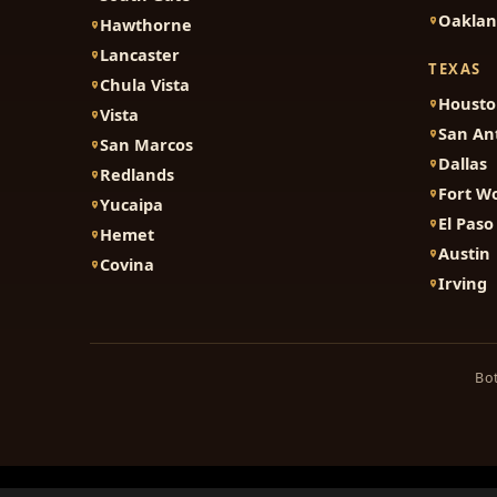
Oakla
Hawthorne
Lancaster
TEXAS
Chula Vista
Houst
Vista
San An
San Marcos
Dallas
Redlands
Fort W
Yucaipa
El Paso
Hemet
Austin
Covina
Irving
Bot