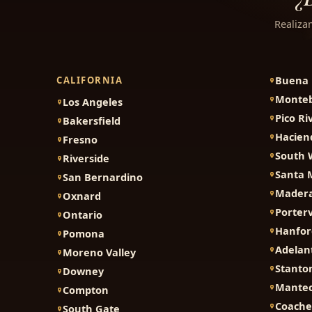
Realiza
Buena 
CALIFORNIA
Monteb
Los Angeles
Pico Ri
Bakersfield
Hacien
Fresno
South 
Riverside
Santa 
San Bernardino
Mader
Oxnard
Porterv
Ontario
Hanfor
Pomona
Adelan
Moreno Valley
Stanto
Downey
Mante
Compton
Coache
South Gate