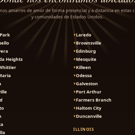
mos amarres de amor de forma presencial y a distancia en estas 
y comunidades de Estados Unidos.
Park
Laredo
ello
Brownsville
vera
Edinburg
da Heights
Mesquite
Whittier
Killeen
Maria
Odessa
a
Galveston
ille
Port Arthur
d
Farmers Branch
to
Haltom City
n
Duncanville
ca
ILLINOIS
lla