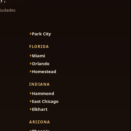
ciudades
Park City
FLORIDA
Miami
Orlando
Homestead
INDIANA
Hammond
East Chicago
Elkhart
ARIZONA