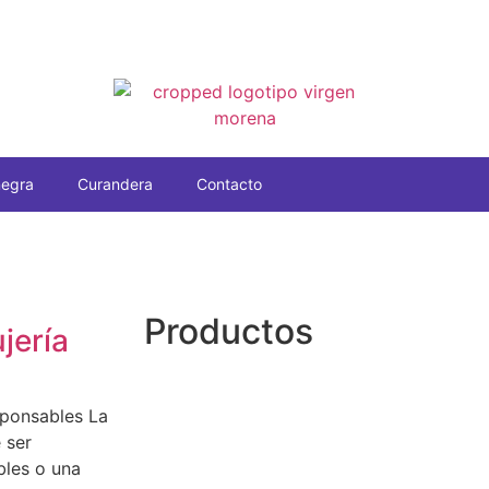
negra
Curandera
Contacto
Productos
jería
sponsables La
 ser
bles o una