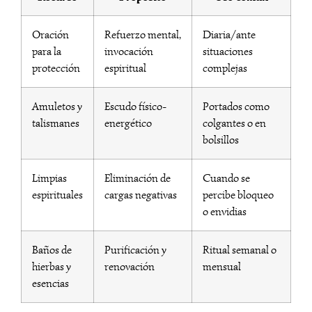
Oración
Refuerzo mental,
Diaria/ante
para la
invocación
situaciones
protección
espiritual
complejas
Amuletos y
Escudo físico-
Portados como
talismanes
energético
colgantes o en
bolsillos
Limpias
Eliminación de
Cuando se
espirituales
cargas negativas
percibe bloqueo
o envidias
Baños de
Purificación y
Ritual semanal o
hierbas y
renovación
mensual
esencias