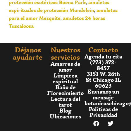
protección esotéricos Buena Park
amuletos
,
espirituales de protección Mundelein
amuletos
,
para el amor Mesquite
amuletos 24 horas
,
Tuscaloosa
Déjanos
Nuestros
Contacto
ayudarte
servicios
Agenda tu cita
(773) 372-
Amarres de
8457
amor
3151 W. 26th
Limpieza
St Chicago IL
espiritual
60623
Baño de
Envíanos un
Florecimiento
mensaje
Lectura del
botanicaschicago
tarot
Políticas de
Blog
Privacidad
Ubicaciones