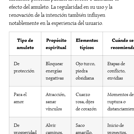
efecto del amuleto. La regularidad en su uso y la
renovación de la intención también influyen
notablemente en la experiencia del usuario.
Tipo de
Propósito
Elementos
Cuándo se
amuleto
espiritual
típicos
recomiend
De
Bloquear
Ojo turco,
Etapas de
protección
energías
piedra
conflicto,
negativas
obsidiana
envidias
Para el
Atracción,
Cuarzo
Momentos de
amor
sanar
rosa, dijes
ruptura o
vínculos
de corazón
distanciamie
De
Abrir
Saco
Inicio de
prosperidad
caminos,
amarillo,
proyectos,