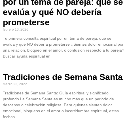
por un tema de pareja: qué se
evalúa y qué NO debería
prometerse
febrero 16, 2026
Tu primera consulta espiritual por un tema de pareja: qué se
evalúa y qué NO debería prometerse ¿Sientes dolor emocional por
una relación, bloqueo en el amor, o confusión respecto a tu pareja?
Buscar ayuda espiritual en
Tradiciones de Semana Santa
marzo 23, 2022
Tradiciones de Semana Santa: Guía espiritual y significado
profundo La Semana Santa es mucho más que un periodo de
descanso o celebración religiosa. Para quienes sienten dolor
emocional, bloqueos en el amor o incertidumbre espiritual, estas
fechas