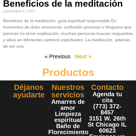
Beneficios de la meditación
septiembre 9, 2022
Beneficios de la meditación: guía espiritual responsable En
momentos de dolor emocional, confusión amorosa o bloqueos que
parecen no tener explicación, muchas personas buscan respuestas
y alivio en diferentes caminos espirituales. La meditación, además
de ser una
« Previous
Next »
Productos
Déjanos
Nuestros
Contacto
ayudarte
servicios
Agenda tu
cita
Amarres de
(773) 372-
amor
8457
Limpieza
3151 W. 26th
espiritual
St Chicago IL
Baño de
60623
Florecimiento