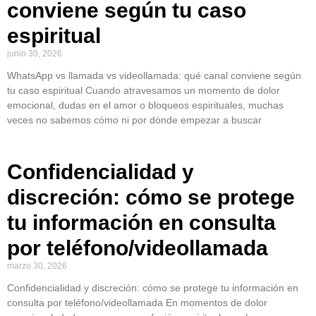
conviene según tu caso
espiritual
junio 30, 2026
WhatsApp vs llamada vs videollamada: qué canal conviene según
tu caso espiritual Cuando atravesamos un momento de dolor
emocional, dudas en el amor o bloqueos espirituales, muchas
veces no sabemos cómo ni por dónde empezar a buscar
Confidencialidad y
discreción: cómo se protege
tu información en consulta
por teléfono/videollamada
marzo 30, 2026
Confidencialidad y discreción: cómo se protege tu información en
consulta por teléfono/videollamada En momentos de dolor