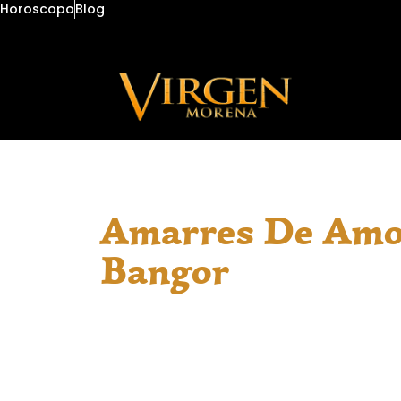
Horoscopo
Blog
Amarres De Amo
Bangor
En Bangor, las inquietudes del coraz
atenta y sin prejuicios. Aquí encuentr
para conversar en español, con la guía
espirituales profundas. Ofrezco apoyo 