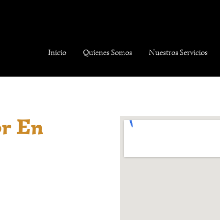
Inicio
Quienes Somos
Nuestros Servicios
r En
ón merecen una escucha
as un espacio seguro
 de tradiciones
personal a través de