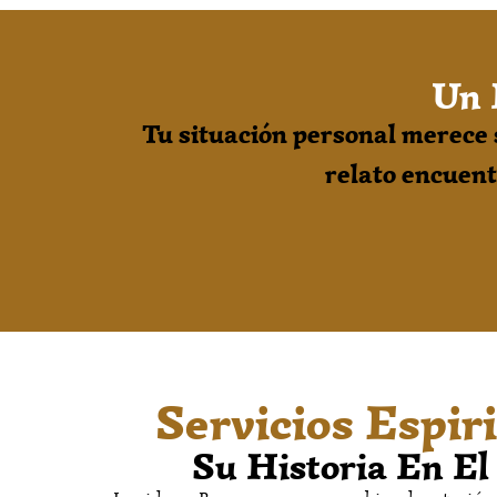
Un 
Tu situación personal merece s
relato encuent
Servicios Espi
Su Historia En El