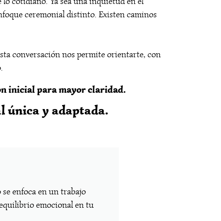
 lo cotidiano. Ya sea una inquietud en el
nfoque ceremonial distinto. Existen caminos
Esta conversación nos permite orientarte, con
.
n inicial para mayor claridad.
l única y adaptada.
o se enfoca en un trabajo
Si
equilibrio emocional en tu
e