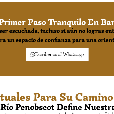
Primer Paso Tranquilo En Ba
er escuchada, incluso si aún no logras ent
ra un espacio de confianza para una orien
Escríbenos al Whatsapp
rituales Para Su Camin
 Río Penobscot Define Nuest