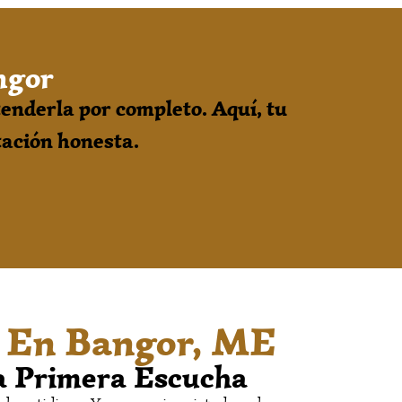
ngor
enderla por completo. Aquí, tu
tación honesta.
o En Bangor, ME
ra Primera Escucha