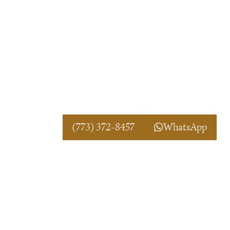
consultas, buscando aportar claridad 
DIRECCIÓN:
Bangor, ME
Horario: Lunes a Domingo Abierto 24
¡LLAMANOS TOTALMENTE GRAT
POR WHATSAPP!
(773) 372-8457
WhatsApp