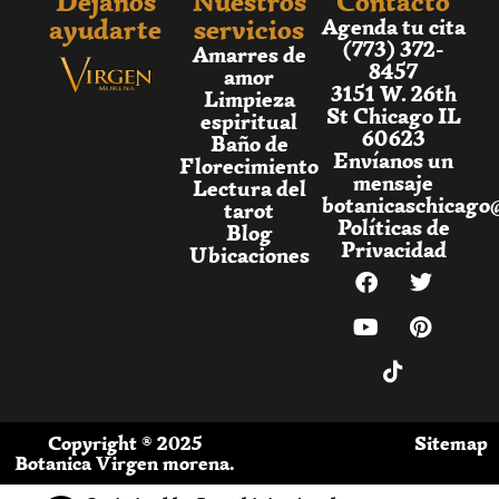
Déjanos
Nuestros
Contacto
ayudarte
servicios
Agenda tu cita
(773) 372-
Amarres de
8457
amor
3151 W. 26th
Limpieza
St Chicago IL
espiritual
60623
Baño de
Envíanos un
Florecimiento
mensaje
Lectura del
botanicaschicago
tarot
Políticas de
Blog
Privacidad
Ubicaciones
Copyright ® 2025
Sitemap
Botanica Virgen morena.