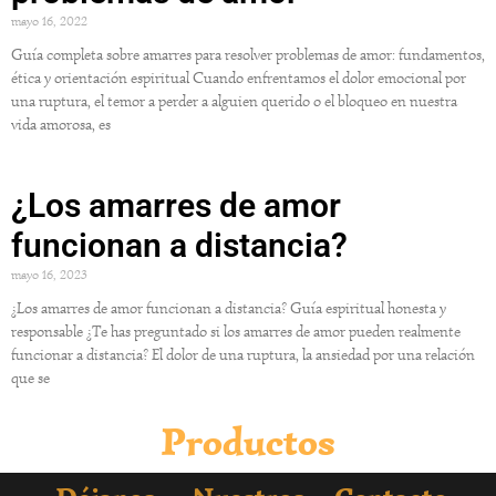
mayo 16, 2022
Guía completa sobre amarres para resolver problemas de amor: fundamentos,
ética y orientación espiritual Cuando enfrentamos el dolor emocional por
una ruptura, el temor a perder a alguien querido o el bloqueo en nuestra
vida amorosa, es
¿Los amarres de amor
funcionan a distancia?
mayo 16, 2023
¿Los amarres de amor funcionan a distancia? Guía espiritual honesta y
responsable ¿Te has preguntado si los amarres de amor pueden realmente
funcionar a distancia? El dolor de una ruptura, la ansiedad por una relación
que se
Productos