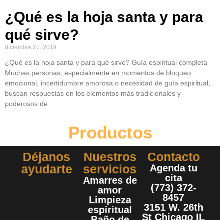
¿Qué es la hoja santa y para
qué sirve?
diciembre 27, 2019
¿Qué es la hoja santa y para qué sirve? Guía espiritual completa
Muchas personas, especialmente en momentos de bloqueo
emocional, incertidumbre amorosa o necesidad de guía espiritual,
buscan respuestas en los elementos más tradicionales y
poderosos de
Productos
Déjanos
Nuestros
Contacto
ayudarte
servicios
Agenda tu
cita
Amarres de
(773) 372-
amor
8457
Limpieza
3151 W. 26th
espiritual
St Chicago IL
Baño de