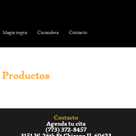
Magia negra
Curandera
Contacto
Productos
Contacto
Agenda tu cita
(773) 372-8457
3151 W. 26th St Chicago IL 60623