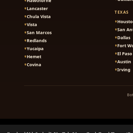
Hawthorne
Lancaster
TEXAS
Chula Vista
Houst
Vista
San An
San Marcos
Dallas
Redlands
Fort W
Yucaipa
El Paso
Hemet
Austin
Covina
Irving
Bot