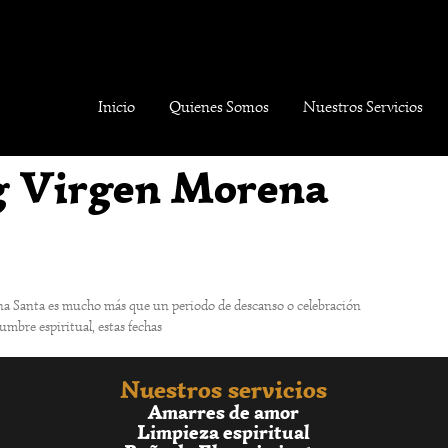
Inicio
Quienes Somos
Nuestros Servicios
g Virgen Morena
na Santa es mucho más que un periodo de descanso o celebración
umbre espiritual, estas fechas
Nuestros servicios
Amarres de amor
Limpieza espiritual