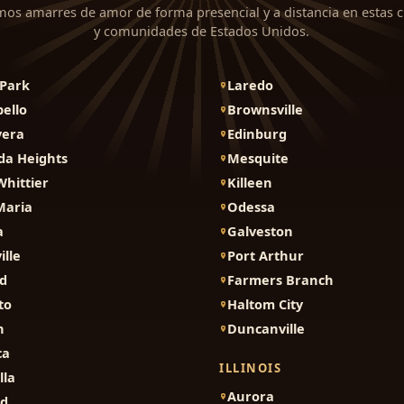
mos amarres de amor de forma presencial y a distancia en estas 
y comunidades de Estados Unidos.
Park
Laredo
ello
Brownsville
vera
Edinburg
da Heights
Mesquite
Whittier
Killeen
Maria
Odessa
a
Galveston
ille
Port Arthur
d
Farmers Branch
to
Haltom City
n
Duncanville
ca
ILLINOIS
lla
Aurora
nd