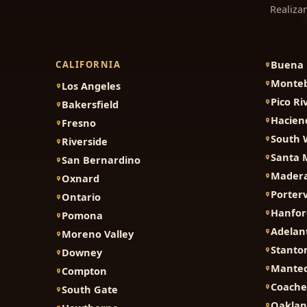
Realiza
Buena 
CALIFORNIA
Monteb
Los Angeles
Pico Ri
Bakersfield
Hacien
Fresno
South 
Riverside
Santa 
San Bernardino
Mader
Oxnard
Porterv
Ontario
Hanfor
Pomona
Adelan
Moreno Valley
Stanto
Downey
Mante
Compton
Coache
South Gate
Oakla