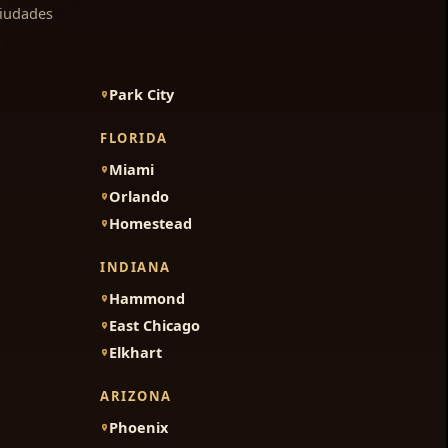
ciudades
Park City
FLORIDA
Miami
Orlando
Homestead
INDIANA
Hammond
East Chicago
Elkhart
ARIZONA
Phoenix