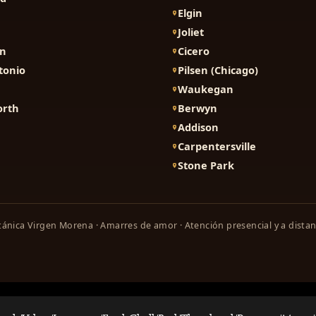
Elgin
Joliet
on
Cicero
tonio
Pilsen (Chicago)
Waukegan
orth
Berwyn
Addison
Carpentersville
Stone Park
ánica Virgen Morena · Amarres de amor · Atención presencial y a distan