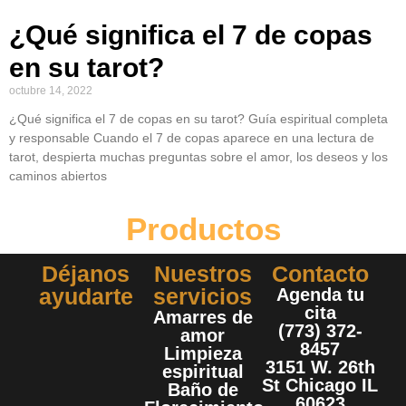
¿Qué significa el 7 de copas
en su tarot?
octubre 14, 2022
¿Qué significa el 7 de copas en su tarot? Guía espiritual completa
y responsable Cuando el 7 de copas aparece en una lectura de
tarot, despierta muchas preguntas sobre el amor, los deseos y los
caminos abiertos
Productos
Déjanos
Nuestros
Contacto
ayudarte
servicios
Agenda tu
cita
Amarres de
(773) 372-
amor
8457
Limpieza
3151 W. 26th
espiritual
St Chicago IL
Baño de
60623