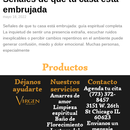
embrujada
mayo 18, 2022
Señales de que tu casa está embrujada: guía espiritual completa
La inquietud de sentir una presencia extraña, escuchar ruidos
inexplicables o percibir cambios repentinos en el ambiente puede
generar confusión, miedo y dolor emocional. Muchas personas,
especialmente
Productos
Déjanos
Nuestros
Contacto
ayudarte
servicios
Agenda tu cita
(773) 372-
Amarres de
8457
amor
3151 W. 26th
Limpieza
St Chicago IL
espiritual
60623
Baño de
Envíanos un
Florecimiento
mensaje