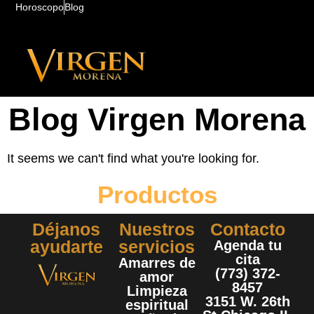
Horoscopo
Blog
Blog Virgen Morena
It seems we can't find what you're looking for.
Productos
Déjanos
Nuestros
Contacto
ayudarte
servicios
Agenda tu
cita
Amarres de
(773) 372-
amor
8457
Limpieza
3151 W. 26th
espiritual