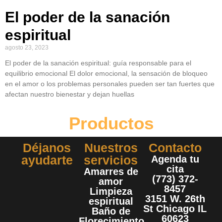
El poder de la sanación
espiritual
agosto 23, 2023
El poder de la sanación espiritual: guía responsable para el
equilibrio emocional El dolor emocional, la sensación de bloqueo
en el amor o los problemas personales pueden ser tan fuertes que
afectan nuestro bienestar y dejan huellas
Productos
Déjanos
Nuestros
Contacto
ayudarte
servicios
Agenda tu
cita
Amarres de
(773) 372-
amor
8457
Limpieza
3151 W. 26th
espiritual
St Chicago IL
Baño de
60623
Florecimiento