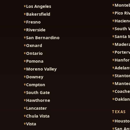
Monteb
Los Angeles
Pico Ri
Bakersfield
Hacien
Fresno
South 
Riverside
Santa 
San Bernardino
Mader
Oxnard
Porterv
Ontario
Hanfor
Pomona
Adelan
Moreno Valley
Stanto
Downey
Mante
Compton
Coache
South Gate
Oakla
Hawthorne
Lancaster
TEXAS
Chula Vista
Houst
Vista
San An