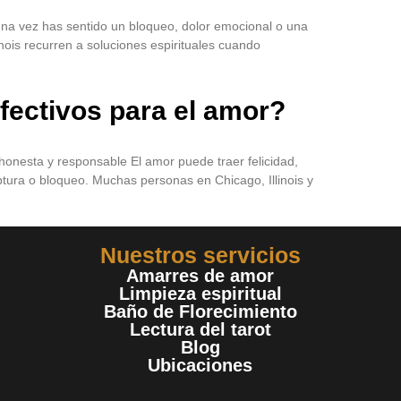
guna vez has sentido un bloqueo, dolor emocional o una
ois recurren a soluciones espirituales cuando
fectivos para el amor?
 honesta y responsable El amor puede traer felicidad,
tura o bloqueo. Muchas personas en Chicago, Illinois y
Nuestros servicios
Amarres de amor
Limpieza espiritual
Baño de Florecimiento
Lectura del tarot
Blog
Ubicaciones