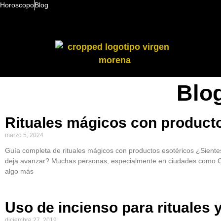
Horoscopo
Blog
Blo
Rituales mágicos con product
marzo 5, 2024
Guía completa de rituales mágicos con productos esotéricos ¿Sient
deja avanzar? Muchas personas, especialmente en ciudades como C
algo más
Uso de incienso para rituales 
diciembre 27, 2019