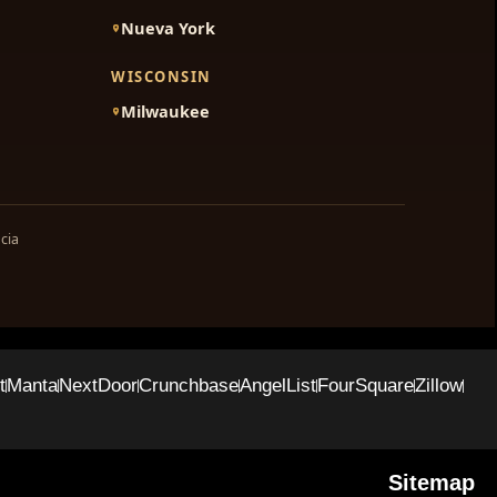
Nueva York
WISCONSIN
Milwaukee
cia
t
Manta
NextDoor
Crunchbase
AngelList
FourSquare
Zillow
Sitemap