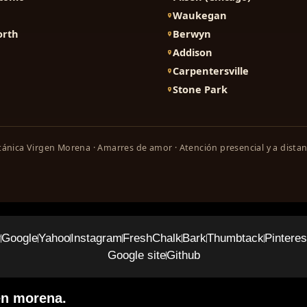
Waukegan
orth
Berwyn
Addison
Carpentersville
Stone Park
ánica Virgen Morena · Amarres de amor · Atención presencial y a distan
r
Google
Yahoo
Instagram
FreshChalk
Bark
Thumbtack
Pinteres
Google site
Github
en morena.