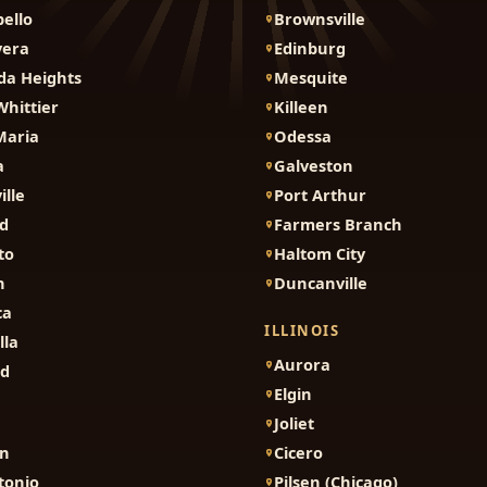
ello
Brownsville
vera
Edinburg
da Heights
Mesquite
Whittier
Killeen
Maria
Odessa
a
Galveston
ille
Port Arthur
d
Farmers Branch
to
Haltom City
n
Duncanville
ca
ILLINOIS
lla
Aurora
nd
Elgin
Joliet
on
Cicero
tonio
Pilsen (Chicago)