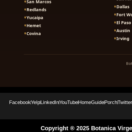
San Marcos
Dallas
Redlands
Fort W
Yucaipa
El Paso
Hemet
Austin
Covina
Irving
Bot
Facebook
Yelp
LinkedIn
YouTube
HomeGuide
Porch
Twitte
Copyright ® 2025 Botanica Virg