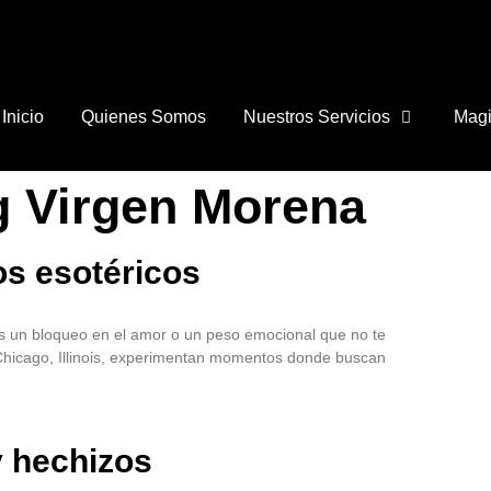
Inicio
Quienes Somos
Nuestros Servicios
Magi
g Virgen Morena
os esotéricos
es un bloqueo en el amor o un peso emocional que no te
hicago, Illinois, experimentan momentos donde buscan
y hechizos