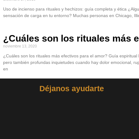
Uso de incienso para rituales y hechizos: guía completa y ética ¿Al
sensación de carga en tu entorno? Muchas personas en Chicago, Illin
¿Cuáles son los rituales más e
noviembre 13, 2020
¿Cuáles son los rituales más efectivos para el amor? Guía espiritual
pero también profundas inquietudes cuando hay dolor emocional, rup
en
Déjanos ayudarte