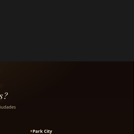
s?
ciudades
Park City