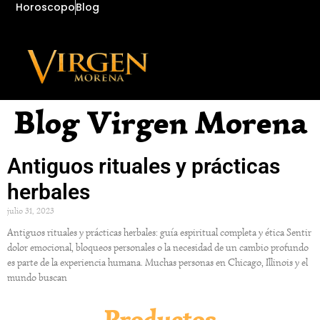
Horoscopo
Blog
Blog Virgen Morena
Antiguos rituales y prácticas
herbales
julio 31, 2023
Antiguos rituales y prácticas herbales: guía espiritual completa y ética Sentir
dolor emocional, bloqueos personales o la necesidad de un cambio profundo
es parte de la experiencia humana. Muchas personas en Chicago, Illinois y el
mundo buscan
Productos