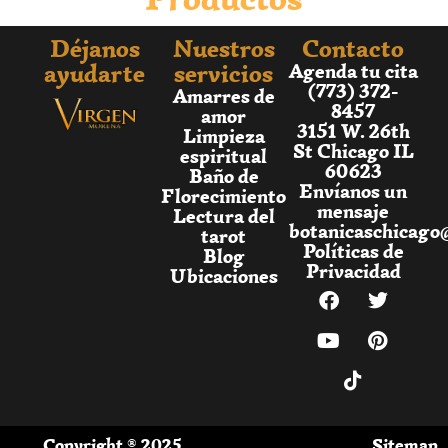
Déjanos
Nuestros
Contacto
ayudarte
servicios
Agenda tu cita
(773) 372-
Amarres de
8457
amor
3151 W. 26th
Limpieza
St Chicago IL
espiritual
60623
Baño de
Envíanos un
Florecimiento
mensaje
Lectura del
botanicaschicago
tarot
Políticas de
Blog
Privacidad
Ubicaciones
Copyright ® 2025
Sitemap