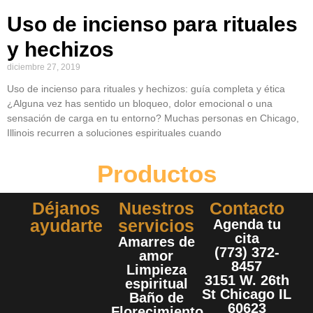
Uso de incienso para rituales
y hechizos
diciembre 27, 2019
Uso de incienso para rituales y hechizos: guía completa y ética
¿Alguna vez has sentido un bloqueo, dolor emocional o una
sensación de carga en tu entorno? Muchas personas en Chicago,
Illinois recurren a soluciones espirituales cuando
Productos
Déjanos
Nuestros
Contacto
ayudarte
servicios
Agenda tu
cita
Amarres de
(773) 372-
amor
8457
Limpieza
3151 W. 26th
espiritual
St Chicago IL
Baño de
60623
Florecimiento