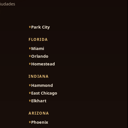
ciudades
Park City
FLORIDA
Miami
Orlando
Homestead
INDIANA
Hammond
East Chicago
Elkhart
ARIZONA
Phoenix