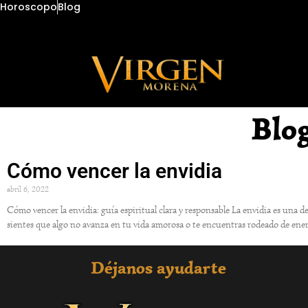
Horoscopo
Blog
Blo
Cómo vencer la envidia
abril 6, 2022
Cómo vencer la envidia: guía espiritual clara y responsable La envidia es un
sientes que algo no avanza en tu vida amorosa o te encuentras rodeado de ene
Déjanos ayudarte