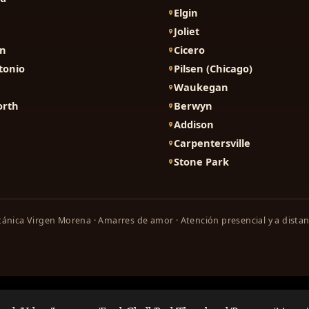
Elgin
Joliet
on
Cicero
tonio
Pilsen (Chicago)
Waukegan
orth
Berwyn
Addison
Carpentersville
Stone Park
ánica Virgen Morena · Amarres de amor · Atención presencial y a distan