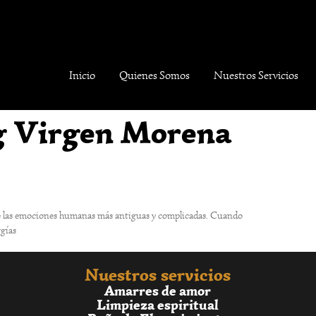
Inicio
Quienes Somos
Nuestros Servicios
g Virgen Morena
a de las emociones humanas más antiguas y complicadas. Cuando
rgías
Nuestros servicios
Amarres de amor
Limpieza espiritual