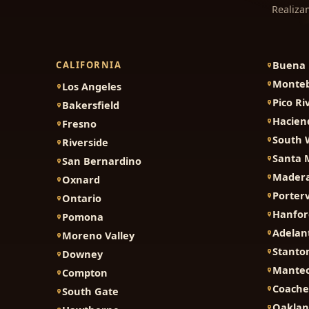
Realiza
Buena 
CALIFORNIA
Monteb
Los Angeles
Pico Ri
Bakersfield
Hacien
Fresno
South 
Riverside
Santa 
San Bernardino
Mader
Oxnard
Porterv
Ontario
Hanfor
Pomona
Adelan
Moreno Valley
Stanto
Downey
Mante
Compton
Coache
South Gate
Oakla