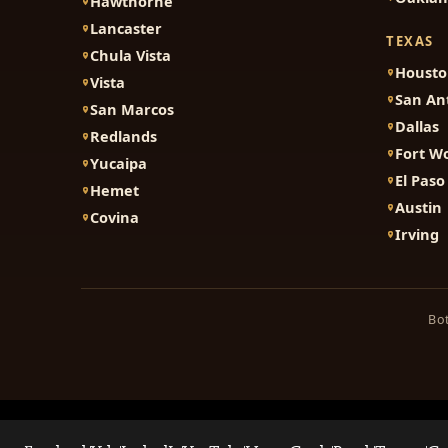
Hawthorne
Lancaster
TEXAS
Chula Vista
Houst
Vista
San An
San Marcos
Dallas
Redlands
Fort W
Yucaipa
El Paso
Hemet
Austin
Covina
Irving
Bot