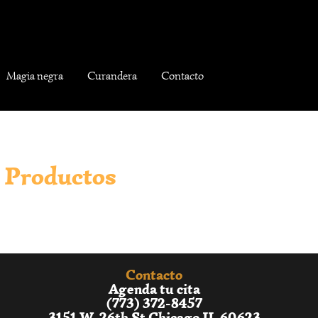
Magia negra
Curandera
Contacto
Productos
Contacto
Agenda tu cita
(773) 372-8457
3151 W. 26th St Chicago IL 60623