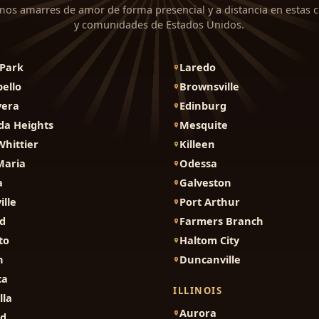
mos amarres de amor de forma presencial y a distancia en estas 
y comunidades de Estados Unidos.
Park
Laredo
ello
Brownsville
vera
Edinburg
da Heights
Mesquite
Whittier
Killeen
Maria
Odessa
a
Galveston
ille
Port Arthur
d
Farmers Branch
to
Haltom City
n
Duncanville
ca
ILLINOIS
lla
Aurora
nd