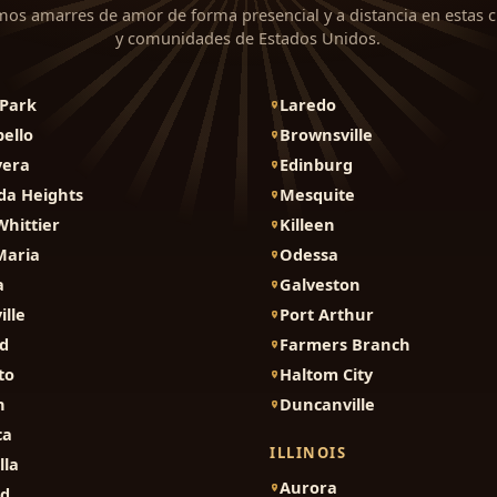
mos amarres de amor de forma presencial y a distancia en estas 
y comunidades de Estados Unidos.
Park
Laredo
ello
Brownsville
vera
Edinburg
da Heights
Mesquite
Whittier
Killeen
Maria
Odessa
a
Galveston
ille
Port Arthur
d
Farmers Branch
to
Haltom City
n
Duncanville
ca
ILLINOIS
lla
Aurora
nd