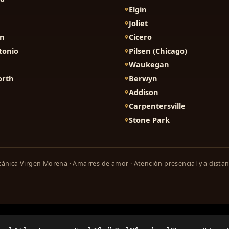
Elgin
Joliet
on
Cicero
tonio
Pilsen (Chicago)
Waukegan
orth
Berwyn
Addison
Carpentersville
Stone Park
ánica Virgen Morena · Amarres de amor · Atención presencial y a distan