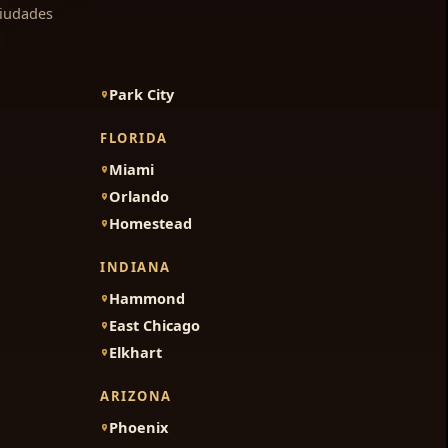
ciudades
Park City
FLORIDA
Miami
Orlando
Homestead
INDIANA
Hammond
East Chicago
Elkhart
ARIZONA
Phoenix