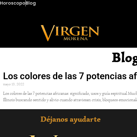
Horoscopo
Blog
Blo
Los colores de las 7 potencias a
mayo 13, 2022
Los colores de las 7 potencias africanas: significado, usos y guía espiritual M
Illinois buscando sentido y alivio cuando atraviesan crisis, bloqueos emociona
Déjanos ayudarte