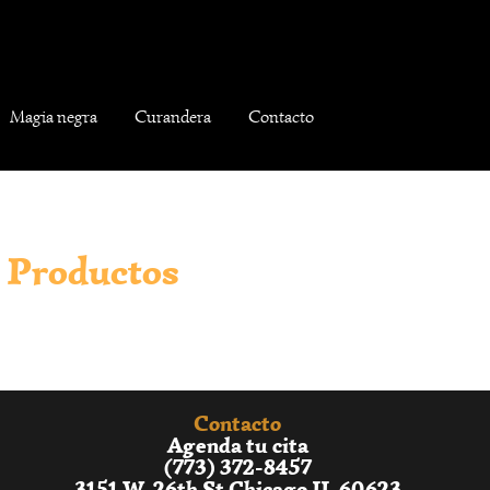
Magia negra
Curandera
Contacto
Productos
Contacto
Agenda tu cita
(773) 372-8457
3151 W. 26th St Chicago IL 60623