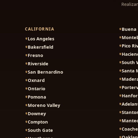
Realiza
Buena 
CALIFORNIA
Monteb
Los Angeles
Pico Ri
Bakersfield
Hacien
Fresno
South 
Riverside
Santa 
San Bernardino
Mader
Oxnard
Porterv
Ontario
Hanfor
Pomona
Adelan
Moreno Valley
Stanto
Downey
Mante
Compton
Coache
South Gate
Oakla