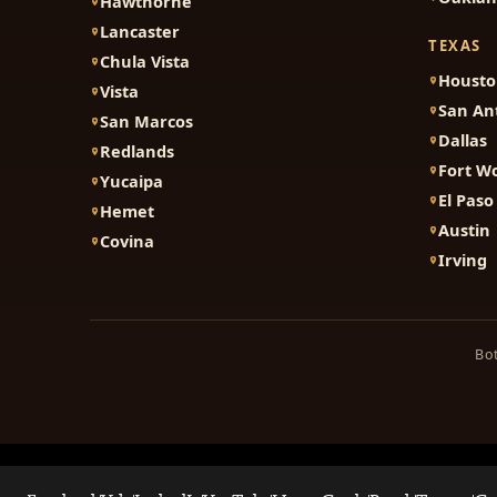
Hawthorne
Lancaster
TEXAS
Chula Vista
Houst
Vista
San An
San Marcos
Dallas
Redlands
Fort W
Yucaipa
El Paso
Hemet
Austin
Covina
Irving
Bot