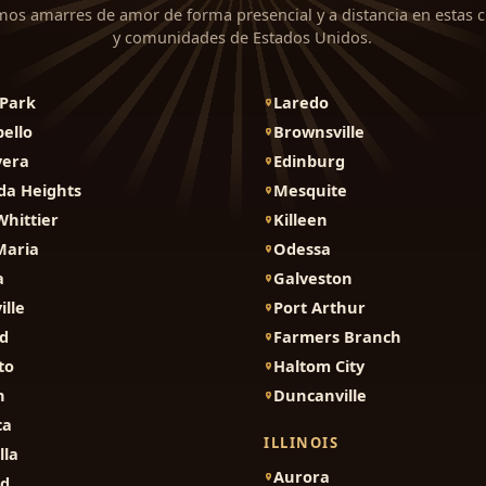
mos amarres de amor de forma presencial y a distancia en estas 
y comunidades de Estados Unidos.
Park
Laredo
ello
Brownsville
vera
Edinburg
da Heights
Mesquite
Whittier
Killeen
Maria
Odessa
a
Galveston
ille
Port Arthur
d
Farmers Branch
to
Haltom City
n
Duncanville
ca
ILLINOIS
lla
Aurora
nd