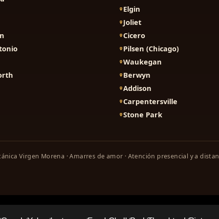
Elgin
Joliet
on
Cicero
tonio
Pilsen (Chicago)
Waukegan
orth
Berwyn
Addison
Carpentersville
Stone Park
ánica Virgen Morena · Amarres de amor · Atención presencial y a distan