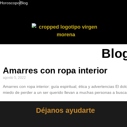
Horoscopo
Blog
Blo
Amarres con ropa interior
agosto 5, 2022
Amarres con ropa interior: guía espiritual, ética y advertencias El do
miedo de perder a un ser querido llevan a muchas personas a busca
Déjanos ayudarte