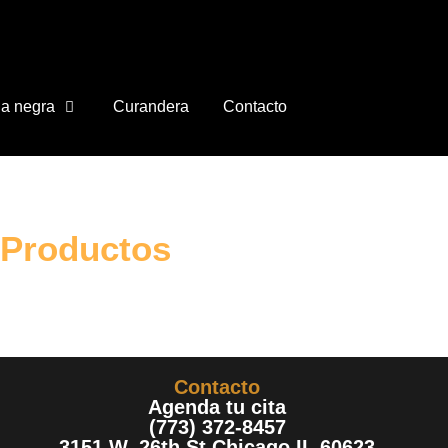
a negra
Curandera
Contacto
Productos
Contacto
Agenda tu cita
(773) 372-8457
3151 W. 26th St Chicago IL 60623