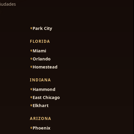
ciudades
Park City
FLORIDA
Miami
Orlando
Homestead
INDIANA
Hammond
East Chicago
Elkhart
ARIZONA
Phoenix