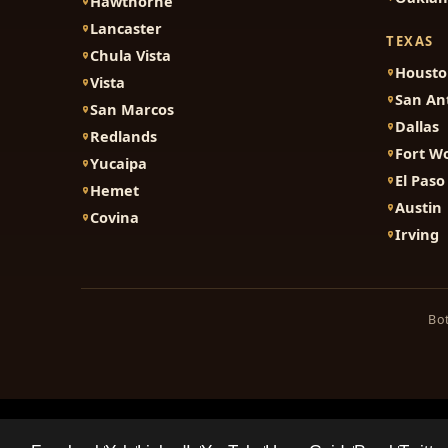
Hawthorne
Lancaster
TEXAS
Chula Vista
Houst
Vista
San An
San Marcos
Dallas
Redlands
Fort W
Yucaipa
El Paso
Hemet
Austin
Covina
Irving
Bot