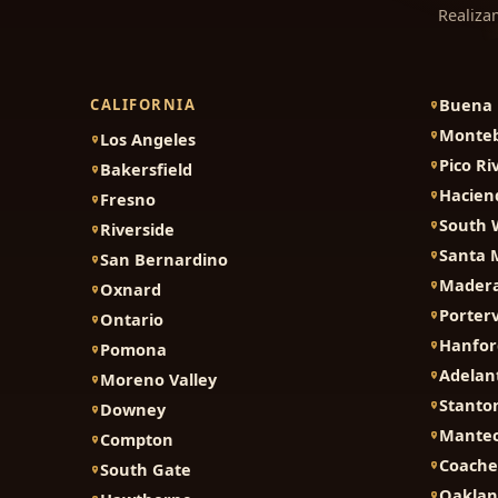
Realiza
Buena 
CALIFORNIA
Monteb
Los Angeles
Pico Ri
Bakersfield
Hacien
Fresno
South 
Riverside
Santa 
San Bernardino
Mader
Oxnard
Porterv
Ontario
Hanfor
Pomona
Adelan
Moreno Valley
Stanto
Downey
Mante
Compton
Coache
South Gate
Oakla