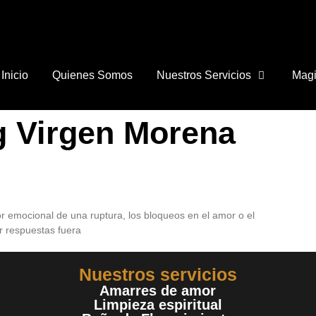
Inicio
Quienes Somos
Nuestros Servicios
Magi
g Virgen Morena
lor emocional de una ruptura, los bloqueos en el amor o el
r respuestas fuera
Nuestros servicios
Amarres de amor
Limpieza espiritual