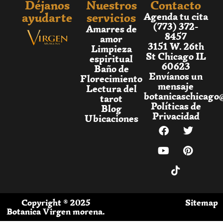
Déjanos
Nuestros
Contacto
ayudarte
servicios
Agenda tu cita
(773) 372-
Amarres de
8457
amor
3151 W. 26th
Limpieza
St Chicago IL
espiritual
60623
Baño de
Envíanos un
Florecimiento
mensaje
Lectura del
botanicaschicago
tarot
Políticas de
Blog
Privacidad
Ubicaciones
Copyright ® 2025
Sitemap
Botanica Virgen morena.