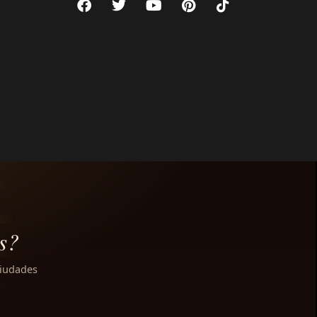
s?
ciudades