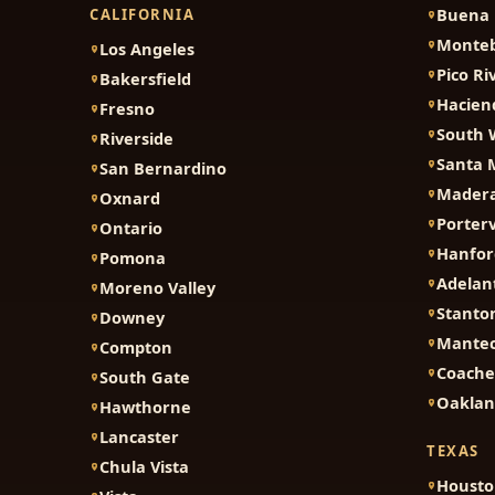
Buena 
CALIFORNIA
Monteb
Los Angeles
Pico Ri
Bakersfield
Hacien
Fresno
South 
Riverside
Santa 
San Bernardino
Mader
Oxnard
Porterv
Ontario
Hanfor
Pomona
Adelan
Moreno Valley
Stanto
Downey
Mante
Compton
Coache
South Gate
Oakla
Hawthorne
Lancaster
TEXAS
Chula Vista
Houst