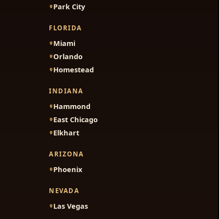
Park City
FLORIDA
Miami
Orlando
Homestead
INDIANA
Hammond
East Chicago
Elkhart
ARIZONA
Phoenix
NEVADA
Las Vegas