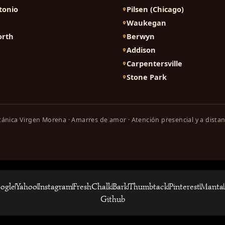
tonio
Pilsen (Chicago)
Waukegan
orth
Berwyn
Addison
Carpentersville
Stone Park
ánica Virgen Morena · Amarres de amor · Atención presencial y a distan
ogle
Yahoo
Instagram
FreshChalk
Bark
Thumbtack
Pinterest
Manta
Github