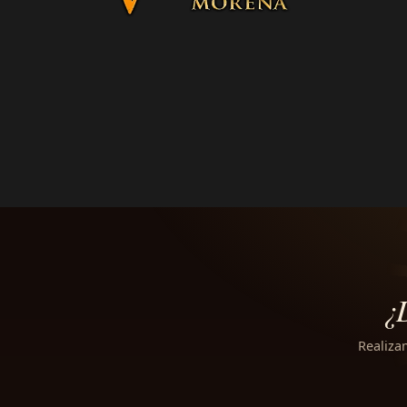
¿
Realiza