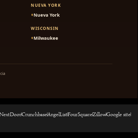
NUEVA YORK
Nueva York
WISCONSIN
Milwaukee
cia
NextDoor
Crunchbase
AngelList
FourSquare
Zillow
Google site