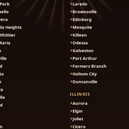
Park
Laredo
ello
Brownsville
vera
Edinburg
da Heights
Mesquite
Whittier
Killeen
Maria
Odessa
a
Galveston
ille
Port Arthur
d
Farmers Branch
to
Haltom City
n
Duncanville
ca
ILLINOIS
lla
Aurora
nd
Elgin
Joliet
on
Cicero