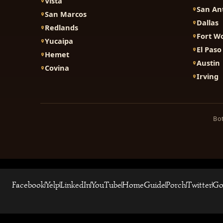
Vista
San An
San Marcos
Dallas
Redlands
Fort W
Yucaipa
El Paso
Hemet
Austin
Covina
Irving
Bot
Facebook
Yelp
LinkedIn
YouTube
HomeGuide
Porch
Twitter
Go