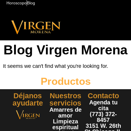
Horoscopo
Blog
Blog Virgen Morena
It seems we can't find what you're looking for.
Productos
Déjanos
Nuestros
Contacto
ayudarte
servicios
Agenda tu
cita
Amarres de
(773) 372-
amor
8457
Limpieza
3151 W. 26th
espiritual