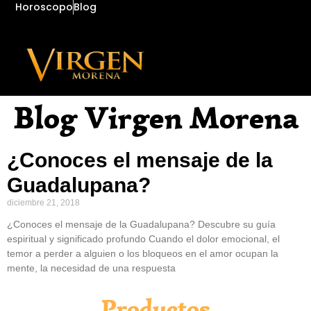
Horoscopo
Blog
Blog Virgen Morena
¿Conoces el mensaje de la
Guadalupana?
diciembre 21, 2018
¿Conoces el mensaje de la Guadalupana? Descubre su guía
espiritual y significado profundo Cuando el dolor emocional, el
temor a perder a alguien o los bloqueos en el amor ocupan la
mente, la necesidad de una respuesta
Productos