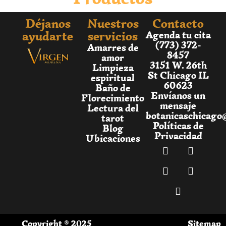
Déjanos
Nuestros
Contacto
ayudarte
servicios
Agenda tu cita
(773) 372-
Amarres de
8457
amor
3151 W. 26th
Limpieza
St Chicago IL
espiritual
60623
Baño de
Envíanos un
Florecimiento
mensaje
Lectura del
botanicaschicago
tarot
Políticas de
Blog
Privacidad
Ubicaciones
Copyright ® 2025
Sitemap