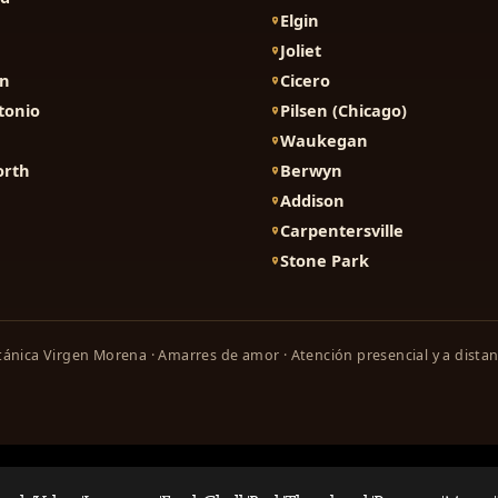
Elgin
Joliet
on
Cicero
tonio
Pilsen (Chicago)
Waukegan
orth
Berwyn
Addison
Carpentersville
Stone Park
ánica Virgen Morena · Amarres de amor · Atención presencial y a distan