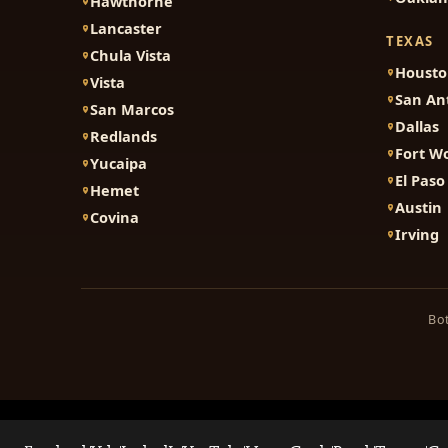
Hawthorne
Lancaster
TEXAS
Chula Vista
Houst
Vista
San An
San Marcos
Dallas
Redlands
Fort W
Yucaipa
El Paso
Hemet
Austin
Covina
Irving
Bot