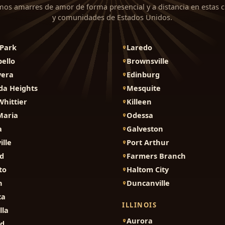
mos amarres de amor de forma presencial y a distancia en estas 
y comunidades de Estados Unidos.
Park
Laredo
ello
Brownsville
vera
Edinburg
da Heights
Mesquite
Whittier
Killeen
Maria
Odessa
a
Galveston
ille
Port Arthur
d
Farmers Branch
to
Haltom City
n
Duncanville
ca
ILLINOIS
lla
Aurora
nd