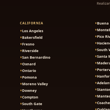
Realiza
Buena 
CALIFORNIA
Monteb
Los Angeles
Pico Ri
Bakersfield
Hacien
Fresno
South 
Riverside
Santa 
San Bernardino
Mader
Oxnard
Porterv
Ontario
Hanfor
Pomona
Adelan
Moreno Valley
Stanto
Downey
Mante
Compton
Coache
South Gate
Oakla