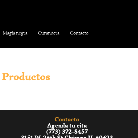
Magia negra
Curandera
Contacto
Productos
Contacto
Agenda tu cita
(773) 372-8457
3151 W. 26th St Chicago IL 60623