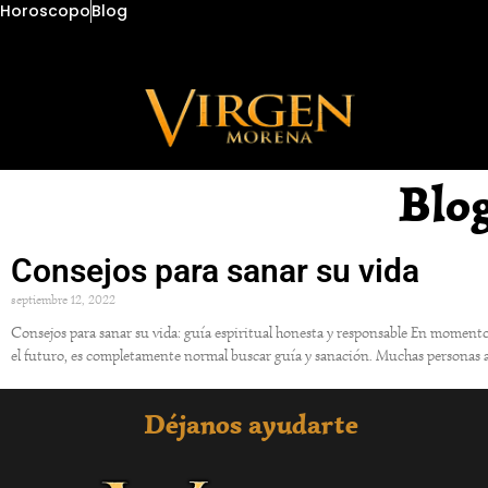
Horoscopo
Blog
Blo
Consejos para sanar su vida
septiembre 12, 2022
Consejos para sanar su vida: guía espiritual honesta y responsable En moment
el futuro, es completamente normal buscar guía y sanación. Muchas personas 
Déjanos ayudarte