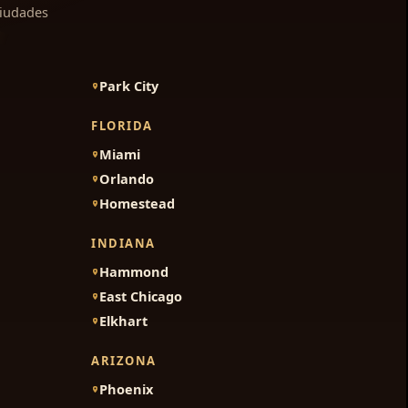
ciudades
Park City
FLORIDA
Miami
Orlando
Homestead
INDIANA
Hammond
East Chicago
Elkhart
ARIZONA
Phoenix