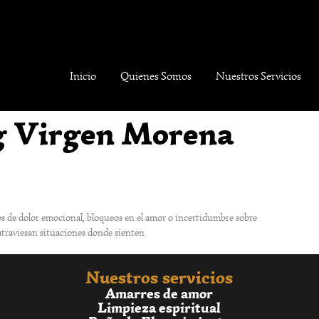
Inicio
Quienes Somos
Nuestros Servicios
g Virgen Morena
os de dolor emocional, bloqueos en el amor o incertidumbre sobre
atraviesan situaciones donde sienten
Nuestros servicios
Amarres de amor
Limpieza espiritual