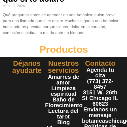
marzo 9, 2026
Qué preguntar antes de agendar en una botánica: guion breve
para una llamada que sí te aclare Muchos llegan a una botánica
buscando respuestas porque sienten dolor en el corazón,
confusión espiritual, o miedo ante un bloqueo
Productos
Déjanos
Nuestros
Contacto
ayudarte
servicios
Agenda tu
cita
Amarres de
(773) 372-
amor
8457
Limpieza
3151 W. 26th
espiritual
St Chicago IL
Baño de
60623
Florecimiento
Envíanos un
Lectura del
mensaje
tarot
botanicaschica
Blog
Políticas de