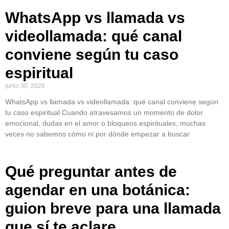
WhatsApp vs llamada vs
videollamada: qué canal
conviene según tu caso
espiritual
junio 30, 2026
WhatsApp vs llamada vs videollamada: qué canal conviene según
tu caso espiritual Cuando atravesamos un momento de dolor
emocional, dudas en el amor o bloqueos espirituales, muchas
veces no sabemos cómo ni por dónde empezar a buscar
Qué preguntar antes de
agendar en una botánica:
guion breve para una llamada
que sí te aclare