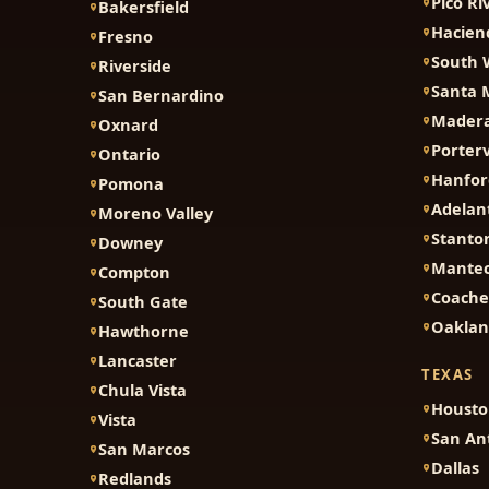
Pico Ri
Bakersfield
Hacien
Fresno
South 
Riverside
Santa 
San Bernardino
Mader
Oxnard
Porterv
Ontario
Hanfor
Pomona
Adelan
Moreno Valley
Stanto
Downey
Mante
Compton
Coache
South Gate
Oakla
Hawthorne
Lancaster
TEXAS
Chula Vista
Houst
Vista
San An
San Marcos
Dallas
Redlands