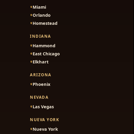
Miami
Orlando
Homestead
INDIANA
Hammond
East Chicago
Elkhart
ARIZONA
Phoenix
NEVADA
Las Vegas
NUEVA YORK
Nueva York