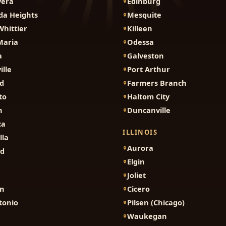
vera
Edinburg
da Heights
Mesquite
Whittier
Killeen
Maria
Odessa
a
Galveston
ille
Port Arthur
d
Farmers Branch
to
Haltom City
n
Duncanville
ca
ILLINOIS
lla
Aurora
nd
Elgin
Joliet
on
Cicero
tonio
Pilsen (Chicago)
Waukegan