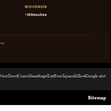
WISCONSIN
Milwaukee
cia
NextDoor
Crunchbase
AngelList
FourSquare
Zillow
Google site
Sitemap