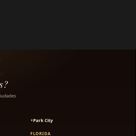
s?
ciudades
Park City
FLORIDA