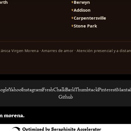
orth
Berwyn
Addison
Carpentersville
Stone Park
ánica Virgen Morena · Amarres de amor · Atención presencial y a distan
ogle
Yahoo
Instagram
FreshChalk
Bark
Thumbtack
Pinterest
Manta
Github
n morena.
Optimized by Seraphinite Accelerator