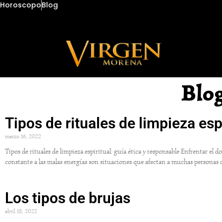
Horoscopo
Blog
Blo
Tipos de rituales de limpieza esp
marzo 16, 2022
Tipos de rituales de limpieza espiritual: guía ética y responsable Enfrentar el 
constante a las malas energías son situaciones que afectan a muchas personas 
Los tipos de brujas
abril 18, 2022