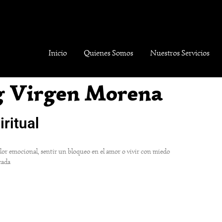
Inicio
Quienes Somos
Nuestros Servicios
g Virgen Morena
iritual
dolor emocional, sentir un bloqueo en el amor o vivir con miedo
cada