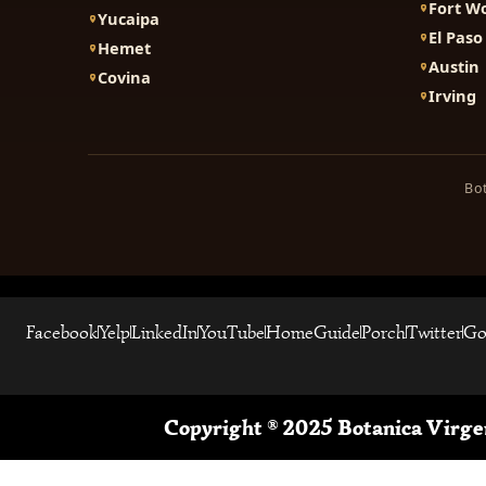
Fort W
Yucaipa
El Paso
Hemet
Austin
Covina
Irving
Bot
Facebook
Yelp
LinkedIn
YouTube
HomeGuide
Porch
Twitter
Go
Copyright ® 2025 Botanica Virge