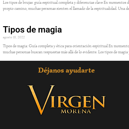
Los tipos de brujas: guía espiritual completa y diferencias clave En momentos
propio camino, muchas personas sienten el llamado de la espiritualidad. Una de
Tipos de magia
agosto 18, 2022
Tipos de magia: Guía completa y ética para orientación espiritual En momentos
muchas personas buscan respuestas más allá de lo evidente. Los tipos de magia 
Déjanos ayudarte