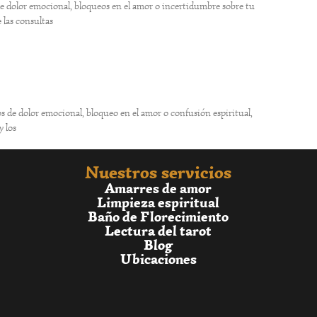
 de dolor emocional, bloqueos en el amor o incertidumbre sobre tu
 las consultas
 de dolor emocional, bloqueo en el amor o confusión espiritual,
y los
Nuestros servicios
Amarres de amor
Limpieza espiritual
Baño de Florecimiento
Lectura del tarot
Blog
Ubicaciones