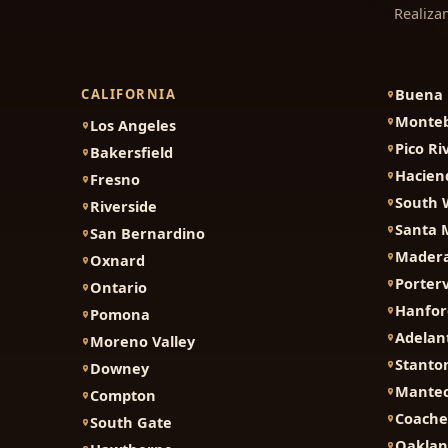
Realiza
Buena 
CALIFORNIA
Monteb
Los Angeles
Pico Ri
Bakersfield
Hacien
Fresno
South 
Riverside
Santa 
San Bernardino
Mader
Oxnard
Porterv
Ontario
Hanfor
Pomona
Adelan
Moreno Valley
Stanto
Downey
Mante
Compton
Coache
South Gate
Oakla