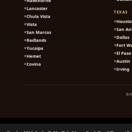
Hawthorne
Lancaster
TEXAS
Chula Vista
Houst
Vista
San An
San Marcos
Dallas
Redlands
Fort W
Yucaipa
El Paso
Hemet
Austin
Covina
Irving
Bot