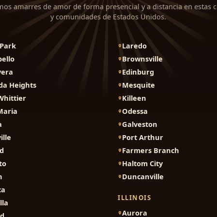
mos amarres de amor de forma presencial y a distancia en estas 
y comunidades de Estados Unidos.
Park
Laredo
ello
Brownsville
vera
Edinburg
da Heights
Mesquite
Whittier
Killeen
Maria
Odessa
a
Galveston
ille
Port Arthur
d
Farmers Branch
to
Haltom City
n
Duncanville
ca
ILLINOIS
lla
Aurora
nd