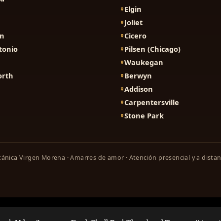
Elgin
Joliet
on
Cicero
tonio
Pilsen (Chicago)
Waukegan
orth
Berwyn
Addison
Carpentersville
Stone Park
ánica Virgen Morena · Amarres de amor · Atención presencial y a distan