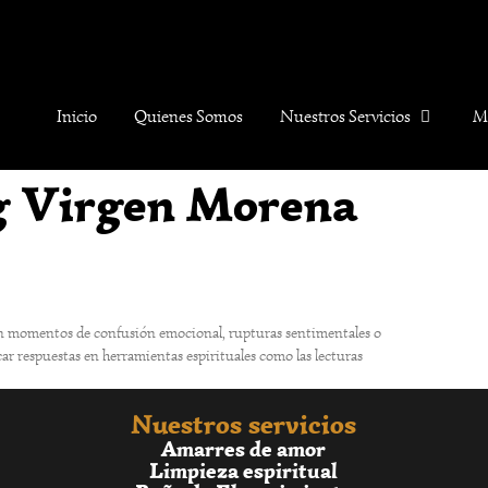
Inicio
Quienes Somos
Nuestros Servicios
M
g Virgen Morena
ca En momentos de confusión emocional, rupturas sentimentales o
ar respuestas en herramientas espirituales como las lecturas
Nuestros servicios
Amarres de amor
Limpieza espiritual