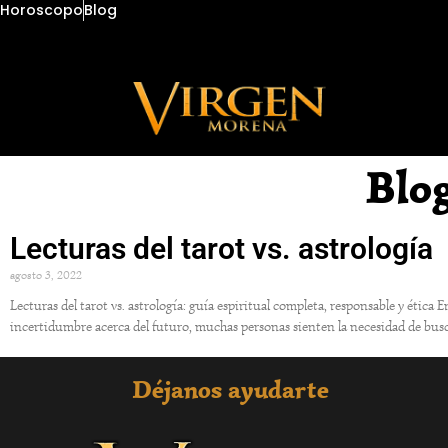
Horoscopo
Blog
Blo
Lecturas del tarot vs. astrología
agosto 3, 2022
Lecturas del tarot vs. astrología: guía espiritual completa, responsable y éti
incertidumbre acerca del futuro, muchas personas sienten la necesidad de busc
Déjanos ayudarte