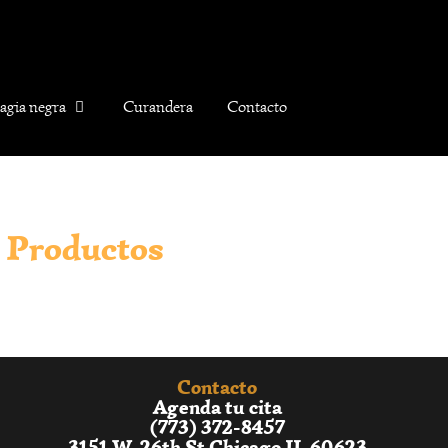
agia negra
Curandera
Contacto
Productos
Contacto
Agenda tu cita
(773) 372-8457
3151 W. 26th St Chicago IL 60623