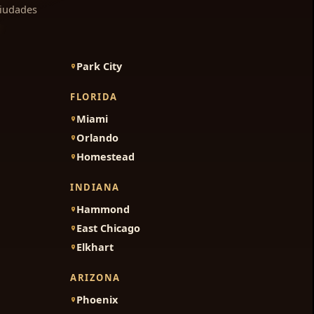
ciudades
Park City
FLORIDA
Miami
Orlando
Homestead
INDIANA
Hammond
East Chicago
Elkhart
ARIZONA
Phoenix