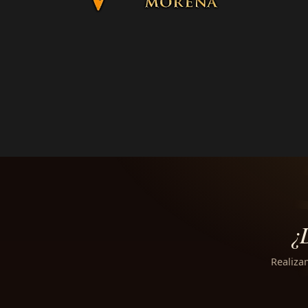
¿
Realiza