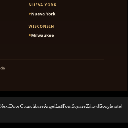
NUEVA YORK
Nueva York
WISCONSIN
Milwaukee
cia
NextDoor
Crunchbase
AngelList
FourSquare
Zillow
Google site