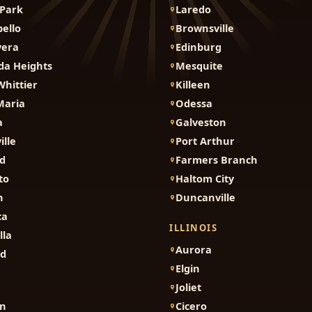
Park
Laredo
ello
Brownsville
vera
Edinburg
da Heights
Mesquite
Whittier
Killeen
Maria
Odessa
a
Galveston
ille
Port Arthur
d
Farmers Branch
to
Haltom City
n
Duncanville
ca
ILLINOIS
lla
Aurora
nd
Elgin
Joliet
on
Cicero