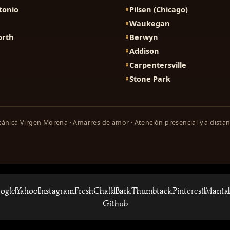
tonio
Pilsen (Chicago)
Waukegan
orth
Berwyn
Addison
Carpentersville
Stone Park
ánica Virgen Morena · Amarres de amor · Atención presencial y a distan
ogle
Yahoo
Instagram
FreshChalk
Bark
Thumbtack
Pinterest
Manta
Github