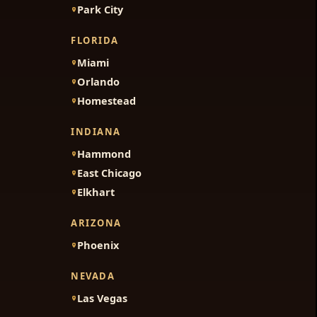
Park City
FLORIDA
Miami
Orlando
Homestead
INDIANA
Hammond
East Chicago
Elkhart
ARIZONA
Phoenix
NEVADA
Las Vegas