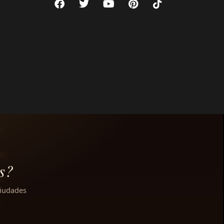
s?
ciudades