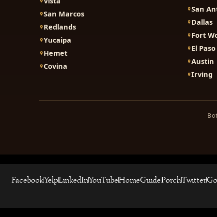
Vista
San An
San Marcos
Dallas
Redlands
Fort W
Yucaipa
El Paso
Hemet
Austin
Covina
Irving
Bot
Facebook
Yelp
LinkedIn
YouTube
HomeGuide
Porch
Twitter
Go