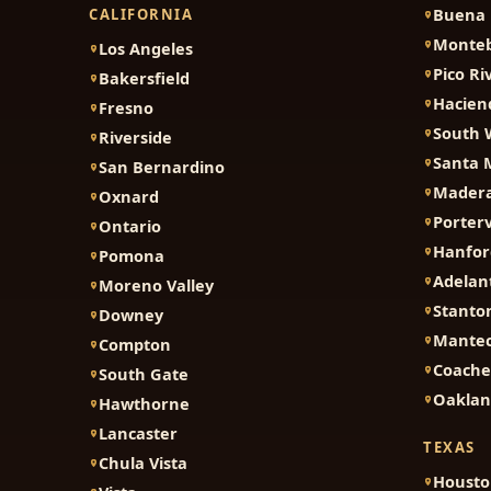
Buena 
CALIFORNIA
Monteb
Los Angeles
Pico Ri
Bakersfield
Hacien
Fresno
South 
Riverside
Santa 
San Bernardino
Mader
Oxnard
Porterv
Ontario
Hanfor
Pomona
Adelan
Moreno Valley
Stanto
Downey
Mante
Compton
Coache
South Gate
Oakla
Hawthorne
Lancaster
TEXAS
Chula Vista
Houst