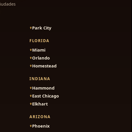
ciudades
Park City
FLORIDA
Miami
Orlando
Homestead
INDIANA
Hammond
East Chicago
Elkhart
ARIZONA
Phoenix