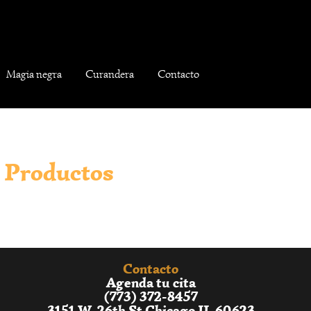
Magia negra
Curandera
Contacto
Productos
Contacto
Agenda tu cita
(773) 372-8457
3151 W. 26th St Chicago IL 60623