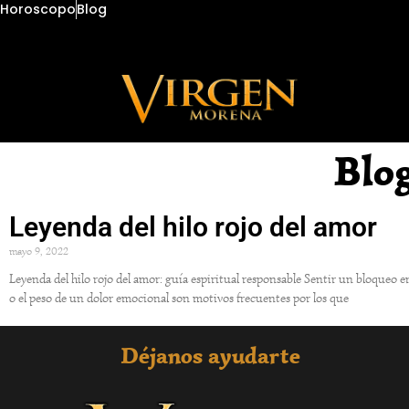
Horoscopo
Blog
Blo
Leyenda del hilo rojo del amor
mayo 9, 2022
Leyenda del hilo rojo del amor: guía espiritual responsable Sentir un bloqueo 
o el peso de un dolor emocional son motivos frecuentes por los que
Déjanos ayudarte