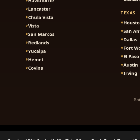
Hawthorne
Lancaster
TEXAS
Chula Vista
Houst
Vista
San An
San Marcos
Dallas
Redlands
Fort W
Yucaipa
El Paso
Hemet
Austin
Covina
Irving
Bot