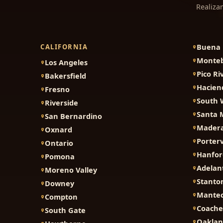
Realiza
Buena 
CALIFORNIA
Monteb
Los Angeles
Pico Ri
Bakersfield
Hacien
Fresno
South 
Riverside
Santa 
San Bernardino
Mader
Oxnard
Porterv
Ontario
Hanfor
Pomona
Adelan
Moreno Valley
Stanto
Downey
Mante
Compton
Coache
South Gate
Oakla