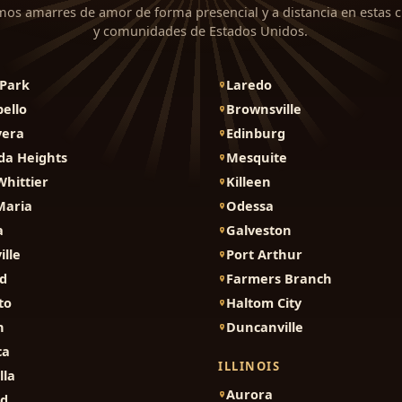
mos amarres de amor de forma presencial y a distancia en estas 
y comunidades de Estados Unidos.
Park
Laredo
ello
Brownsville
vera
Edinburg
da Heights
Mesquite
Whittier
Killeen
Maria
Odessa
a
Galveston
ille
Port Arthur
d
Farmers Branch
to
Haltom City
n
Duncanville
ca
ILLINOIS
lla
Aurora
nd