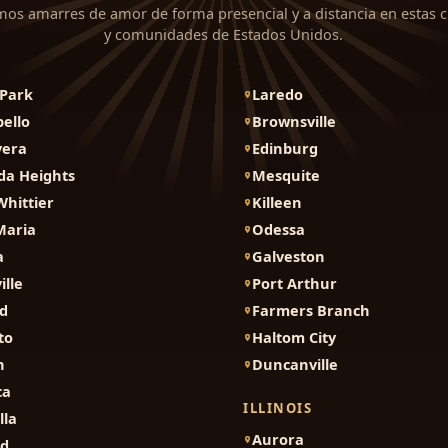
mos amarres de amor de forma presencial y a distancia en estas 
y comunidades de Estados Unidos.
Park
Laredo
ello
Brownsville
vera
Edinburg
da Heights
Mesquite
Whittier
Killeen
Maria
Odessa
a
Galveston
ille
Port Arthur
d
Farmers Branch
to
Haltom City
n
Duncanville
ca
ILLINOIS
lla
Aurora
nd