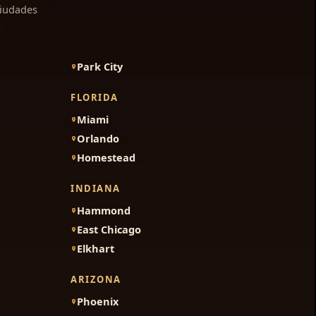
ciudades
Park City
FLORIDA
Miami
Orlando
Homestead
INDIANA
Hammond
East Chicago
Elkhart
ARIZONA
Phoenix