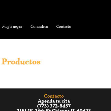
Magia negra
Curandera
Contacto
Productos
Contacto
Agenda tu cita
(773) 372-8457
3151 W. 26th St Chicago IL 60623