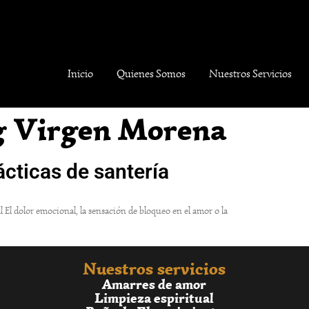
Inicio
Quienes Somos
Nuestros Servicios
g Virgen Morena
ácticas de santería
al El dolor emocional, la sensación de bloqueo en el amor o la
Nuestros servicios
Amarres de amor
Limpieza espiritual