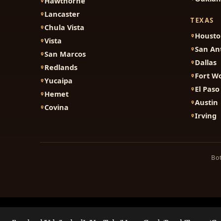
Hawthorne
Lancaster
TEXAS
Chula Vista
Houst
Vista
San An
San Marcos
Dallas
Redlands
Fort W
Yucaipa
El Paso
Hemet
Austin
Covina
Irving
Bot