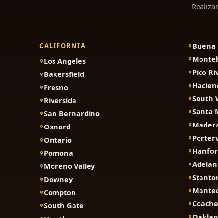
Realiza
Buena 
CALIFORNIA
Monteb
Los Angeles
Pico Ri
Bakersfield
Hacien
Fresno
South 
Riverside
Santa 
San Bernardino
Mader
Oxnard
Porterv
Ontario
Hanfor
Pomona
Adelan
Moreno Valley
Stanto
Downey
Mante
Compton
Coache
South Gate
Oakla