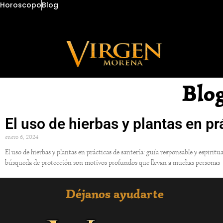
Horoscopo
Blog
Blo
El uso de hierbas y plantas en pr
enero 6, 2024
El uso de hierbas y plantas en prácticas de santería: guía responsable y espiritu
búsqueda de protección son motivos profundos que llevan a muchas personas
Déjanos ayudarte