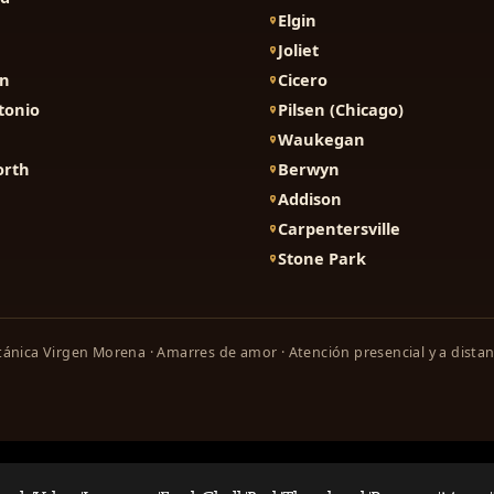
Elgin
Joliet
on
Cicero
tonio
Pilsen (Chicago)
Waukegan
orth
Berwyn
Addison
Carpentersville
Stone Park
ánica Virgen Morena · Amarres de amor · Atención presencial y a distan