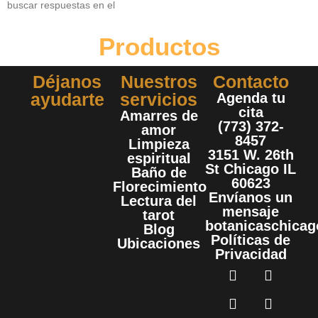
buscar respuestas en el
Productos
Déjanos
Nuestros
Contacto
ayudarte
servicios
Agenda tu
cita
Amarres de
(773) 372-
amor
8457
Limpieza
3151 W. 26th
espiritual
St Chicago IL
Baño de
60623
Florecimiento
Envíanos un
Lectura del
mensaje
tarot
botanicaschica
Blog
Políticas de
Ubicaciones
Privacidad