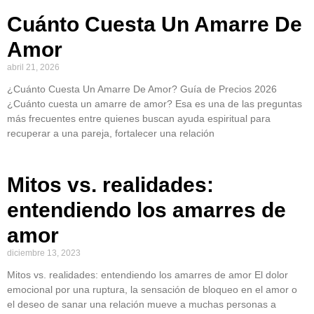
Cuánto Cuesta Un Amarre De
Amor
abril 21, 2026
¿Cuánto Cuesta Un Amarre De Amor? Guía de Precios 2026
¿Cuánto cuesta un amarre de amor? Esa es una de las preguntas
más frecuentes entre quienes buscan ayuda espiritual para
recuperar a una pareja, fortalecer una relación
Mitos vs. realidades:
entendiendo los amarres de
amor
diciembre 13, 2023
Mitos vs. realidades: entendiendo los amarres de amor El dolor
emocional por una ruptura, la sensación de bloqueo en el amor o
el deseo de sanar una relación mueve a muchas personas a