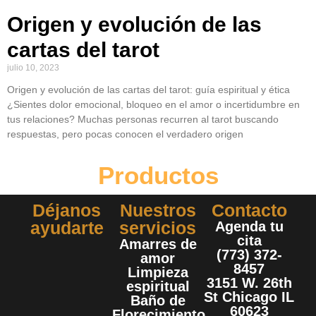
Origen y evolución de las
cartas del tarot
julio 10, 2023
Origen y evolución de las cartas del tarot: guía espiritual y ética
¿Sientes dolor emocional, bloqueo en el amor o incertidumbre en
tus relaciones? Muchas personas recurren al tarot buscando
respuestas, pero pocas conocen el verdadero origen
Productos
Déjanos
Nuestros
Contacto
ayudarte
servicios
Agenda tu
cita
Amarres de
(773) 372-
amor
8457
Limpieza
3151 W. 26th
espiritual
St Chicago IL
Baño de
60623
Florecimiento