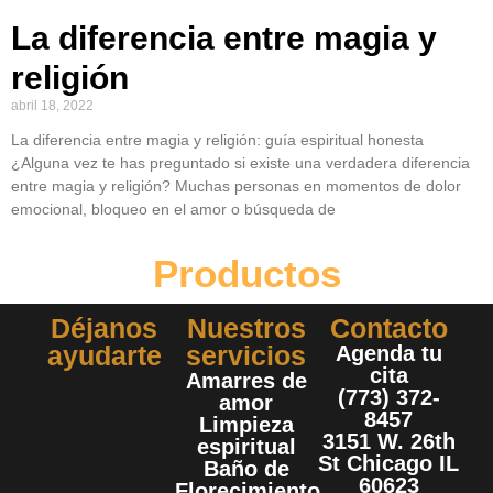
La diferencia entre magia y
religión
abril 18, 2022
La diferencia entre magia y religión: guía espiritual honesta
¿Alguna vez te has preguntado si existe una verdadera diferencia
entre magia y religión? Muchas personas en momentos de dolor
emocional, bloqueo en el amor o búsqueda de
Productos
Déjanos
Nuestros
Contacto
ayudarte
servicios
Agenda tu
cita
Amarres de
(773) 372-
amor
8457
Limpieza
3151 W. 26th
espiritual
St Chicago IL
Baño de
60623
Florecimiento