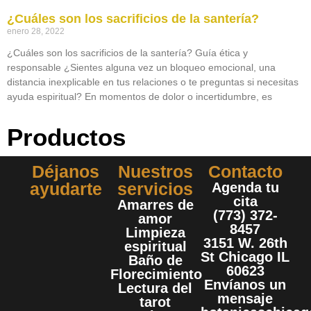
¿Cuáles son los sacrificios de la santería?
enero 28, 2022
¿Cuáles son los sacrificios de la santería? Guía ética y
responsable ¿Sientes alguna vez un bloqueo emocional, una
distancia inexplicable en tus relaciones o te preguntas si necesitas
ayuda espiritual? En momentos de dolor o incertidumbre, es
Productos
Déjanos
Nuestros
Contacto
ayudarte
servicios
Agenda tu
cita
Amarres de
(773) 372-
amor
8457
Limpieza
3151 W. 26th
espiritual
St Chicago IL
Baño de
60623
Florecimiento
Envíanos un
Lectura del
mensaje
tarot