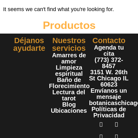
It seems we can't find what you're looking for.
Productos
Déjanos
Nuestros
Contacto
ayudarte
servicios
Agenda tu
cita
Amarres de
(773) 372-
amor
8457
Limpieza
3151 W. 26th
espiritual
St Chicago IL
Baño de
60623
Florecimiento
Envíanos un
Lectura del
mensaje
tarot
botanicaschica
Blog
Políticas de
Ubicaciones
Privacidad