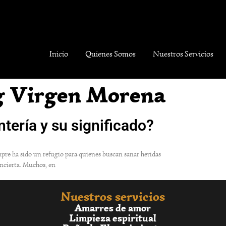
Inicio
Quienes Somos
Nuestros Servicios
g Virgen Morena
ntería y su significado?
iempre ha sido un refugio para quienes buscan sanar heridas
incierta. Muchos, en
Nuestros servicios
Amarres de amor
Limpieza espiritual