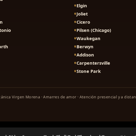
Elgin
Joliet
on
Cicero
tonio
Pilsen (Chicago)
Waukegan
orth
Berwyn
Addison
Carpentersville
Stone Park
ánica Virgen Morena · Amarres de amor · Atención presencial y a distan