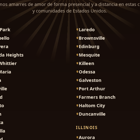
mos amarres de amor de forma presencial y a distancia en estas 
y comunidades de Estados Unidos.
Park
Laredo
ello
Brownsville
vera
Edinburg
da Heights
Mesquite
Whittier
Killeen
Maria
Odessa
a
Galveston
ille
Port Arthur
d
Farmers Branch
to
Haltom City
n
Duncanville
ca
ILLINOIS
lla
Aurora
nd