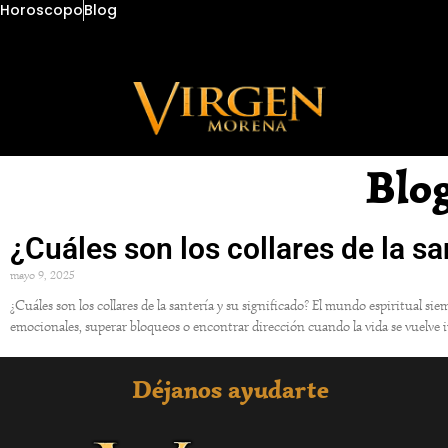
Horoscopo
Blog
Blo
¿Cuáles son los collares de la sa
mayo 9, 2025
¿Cuáles son los collares de la santería y su significado? El mundo espiritual s
emocionales, superar bloqueos o encontrar dirección cuando la vida se vuelve 
Déjanos ayudarte