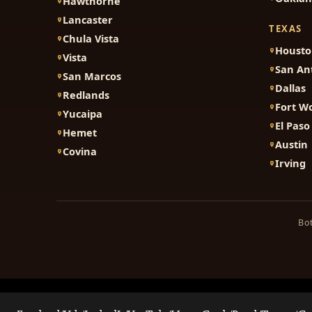
Hawthorne
Lancaster
TEXAS
Chula Vista
Houst
Vista
San An
San Marcos
Dallas
Redlands
Fort W
Yucaipa
El Paso
Hemet
Austin
Covina
Irving
Bot