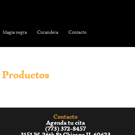
Magia negra
Curandera
Contacto
Productos
Contacto
Agenda tu cita
(773) 372-8457
3151 W. 26th St Chicago IL 60623