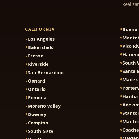
Realiza
Buena 
CALIFORNIA
Monteb
Los Angeles
Pico Ri
Bakersfield
Hacien
Fresno
South 
Riverside
Santa 
San Bernardino
Mader
Oxnard
Porterv
Ontario
Hanfor
Pomona
Adelan
Moreno Valley
Stanto
Downey
Mante
Compton
Coache
South Gate
Oakla