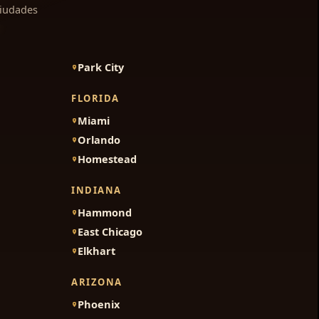
ciudades
Park City
FLORIDA
Miami
Orlando
Homestead
INDIANA
Hammond
East Chicago
Elkhart
ARIZONA
Phoenix