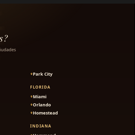
s?
ciudades
Park City
FLORIDA
Miami
Orlando
Homestead
INDIANA