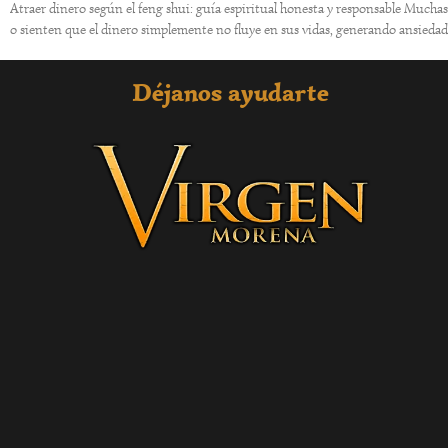
Atraer dinero según el feng shui: guía espiritual honesta y responsable Muc
o sienten que el dinero simplemente no fluye en sus vidas, generando ansieda
Déjanos ayudarte