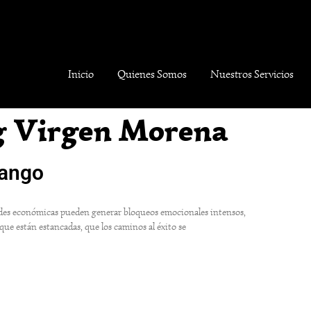
Inicio
Quienes Somos
Nuestros Servicios
g Virgen Morena
hango
ltades económicas pueden generar bloqueos emocionales intensos,
ue están estancadas, que los caminos al éxito se