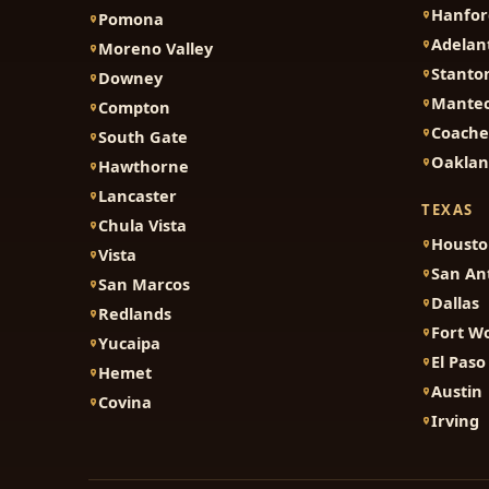
Hanfor
Pomona
Adelan
Moreno Valley
Stanto
Downey
Mante
Compton
Coache
South Gate
Oakla
Hawthorne
Lancaster
TEXAS
Chula Vista
Houst
Vista
San An
San Marcos
Dallas
Redlands
Fort W
Yucaipa
El Paso
Hemet
Austin
Covina
Irving