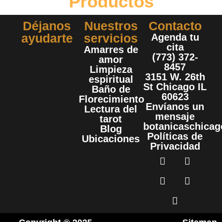
Productos
Déjanos
Nuestros
Contacto
ayudarte
servicios
Agenda tu
cita
Amarres de
(773) 372-
amor
8457
Limpieza
3151 W. 26th
espiritual
St Chicago IL
Baño de
60623
Florecimiento
Envíanos un
Lectura del
mensaje
tarot
botanicaschica
Blog
Políticas de
Ubicaciones
Privacidad